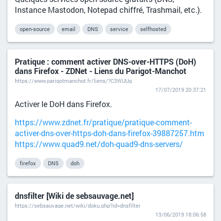
Instance Mastodon, Notepad chiffré, Trashmail, etc.).
open-source
email
DNS
service
selfhosted
Pratique : comment activer DNS-over-HTTPS (DoH)
dans Firefox - ZDNet - Liens du Parigot-Manchot
https://www.parigotmanchot.fr/liens/?C3WUUg
17/07/2019 20:37:21
Activer le DoH dans Firefox.
https://www.zdnet.fr/pratique/pratique-comment-
activer-dns-over-https-doh-dans-firefox-39887257.htm
https://www.quad9.net/doh-quad9-dns-servers/
firefox
DNS
doh
dnsfilter [Wiki de sebsauvage.net]
https://sebsauvage.net/wiki/doku.php?id=dnsfilter
13/06/2019 18:06:58