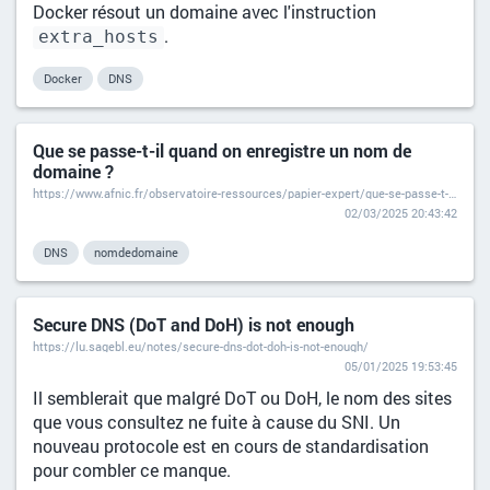
Docker résout un domaine avec l'instruction
.
extra_hosts
Docker
DNS
Que se passe-t-il quand on enregistre un nom de
domaine ?
https://www.afnic.fr/observatoire-ressources/papier-expert/que-se-passe-t-il-quand-on-enregistre-un-nom-de-domaine/
02/03/2025 20:43:42
DNS
nomdedomaine
Secure DNS (DoT and DoH) is not enough
https://lu.sagebl.eu/notes/secure-dns-dot-doh-is-not-enough/
05/01/2025 19:53:45
Il semblerait que malgré DoT ou DoH, le nom des sites
que vous consultez ne fuite à cause du SNI. Un
nouveau protocole est en cours de standardisation
pour combler ce manque.