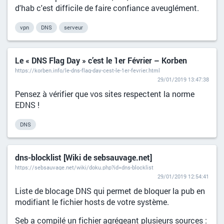
d'hab c'est difficile de faire confiance aveuglément.
vpn
DNS
serveur
Le « DNS Flag Day » c’est le 1er Février – Korben
https://korben.info/le-dns-flag-day-cest-le-1er-fevrier.html
29/01/2019 13:47:38
Pensez à vérifier que vos sites respectent la norme
EDNS !
DNS
dns-blocklist [Wiki de sebsauvage.net]
https://sebsauvage.net/wiki/doku.php?id=dns-blocklist
29/01/2019 12:54:41
Liste de blocage DNS qui permet de bloquer la pub en
modifiant le fichier hosts de votre système.
Seb a compilé un fichier agrégeant plusieurs sources :