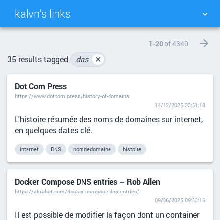
kalvn's links
TAG CLOUD
PICTURE WALL
1-20
of 4340
35 results tagged
dns
✕
DAILY
SEARCH
Dot Com Press
https://www.dotcom.press/history-of-domains
14/12/2025 23:51:18
L'histoire résumée des noms de domaines sur internet,
en quelques dates clé.
internet
DNS
nomdedomaine
histoire
Docker Compose DNS entries – Rob Allen
https://akrabat.com/docker-compose-dns-entries/
09/06/2025 09:33:16
Il est possible de modifier la façon dont un container