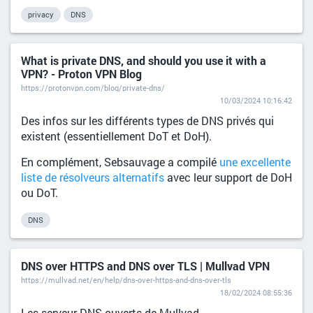
privacy
DNS
What is private DNS, and should you use it with a
VPN? - Proton VPN Blog
https://protonvpn.com/blog/private-dns/
10/03/2024 10:16:42
Des infos sur les différents types de DNS privés qui
existent (essentiellement DoT et DoH).
En complément, Sebsauvage a compilé
une excellente
liste de résolveurs alternatifs
avec leur support de DoH
ou DoT.
DNS
DNS over HTTPS and DNS over TLS | Mullvad VPN
https://mullvad.net/en/help/dns-over-https-and-dns-over-tls
18/02/2024 08:55:36
Les serveur DNS ouverts de Mullvad.