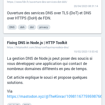
https://www.fdn.fr/ouverture-des-services-dot-doh/
20/04/2023 08:31:14
Ouverture des services DNS over TLS (DoT) et DNS
over HTTPS (DoH) de FDN.
DNS
doh
dot
privacy
Fixing DNS in Node.js | HTTP Toolkit
https://httptoolkit.com/blog/configuring-nodejs-dns/
10/02/2023 13:53:42
La gestion DNS de Node.js peut poser des soucis si
vous développez une application qui contact de
nombreux domaines différents en peu de temps.
Cet article explique le souci et propose quelques
solutions.
Via
https://mastodon.xyz/@TheKinrar/109811677595987667