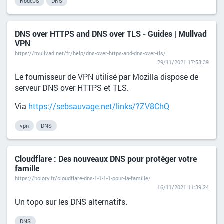
NodeJS
DNS
DNS over HTTPS and DNS over TLS - Guides | Mullvad
VPN
https://mullvad.net/fr/help/dns-over-https-and-dns-over-tls/
29/11/2021 17:58:39
Le fournisseur de VPN utilisé par Mozilla dispose de
serveur DNS over HTTPS et TLS.
Via
https://sebsauvage.net/links/?ZV8ChQ
vpn
DNS
Cloudflare : Des nouveaux DNS pour protéger votre
famille
https://holory.fr/cloudflare-dns-1-1-1-1-pour-la-famille/
16/11/2021 11:39:24
Un topo sur les DNS alternatifs.
DNS