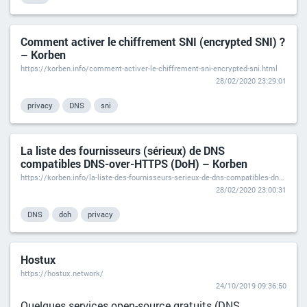
Comment activer le chiffrement SNI (encrypted SNI) ?
– Korben
https://korben.info/comment-activer-le-chiffrement-sni-encrypted-sni.html
28/02/2020 23:29:01
privacy
DNS
sni
La liste des fournisseurs (sérieux) de DNS
compatibles DNS-over-HTTPS (DoH) – Korben
https://korben.info/la-liste-des-fournisseurs-serieux-de-dns-compatibles-dns-over-https-doh.html
28/02/2020 23:00:31
DNS
doh
privacy
Hostux
https://hostux.network/
24/10/2019 09:36:50
Quelques services open-source gratuits (DNS,