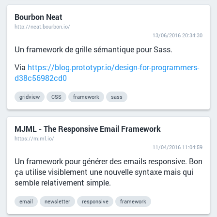
Bourbon Neat
http://neat.bourbon.io/
13/06/2016 20:34:30
Un framework de grille sémantique pour Sass.
Via
https://blog.prototypr.io/design-for-programmers-
d38c56982cd0
gridview
CSS
framework
sass
MJML - The Responsive Email Framework
https://mjml.io/
11/04/2016 11:04:59
Un framework pour générer des emails responsive. Bon
ça utilise visiblement une nouvelle syntaxe mais qui
semble relativement simple.
email
newsletter
responsive
framework