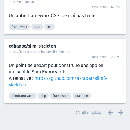
http://ink.sapo.pt/
12/01/2016 14:01:38
Un autre framework CSS. Je n'ai pas testé.
framework
CSS
ink
edhaase/slim-skeleton
https://github.com/edhaase/slim-skeleton
10/01/2016 12:31:45
Un point de départ pour construire une app en
utilisant le Slim Framework.
Alternative :
https://github.com/akrabat/slim3-
skeleton
slimframework
php
framework
skeleton
21-40
of 4344