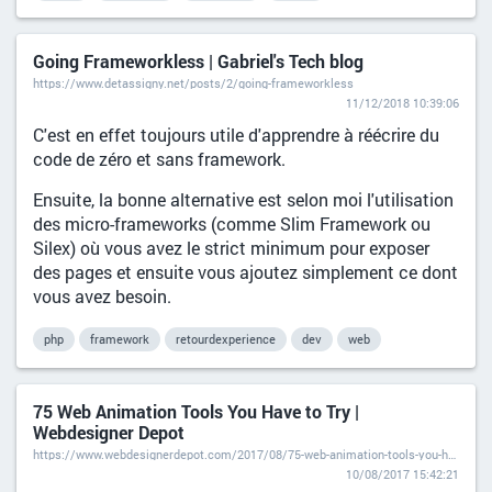
Going Frameworkless | Gabriel's Tech blog
https://www.detassigny.net/posts/2/going-frameworkless
11/12/2018 10:39:06
C'est en effet toujours utile d'apprendre à réécrire du
code de zéro et sans framework.
Ensuite, la bonne alternative est selon moi l'utilisation
des micro-frameworks (comme Slim Framework ou
Silex) où vous avez le strict minimum pour exposer
des pages et ensuite vous ajoutez simplement ce dont
vous avez besoin.
php
framework
retourdexperience
dev
web
75 Web Animation Tools You Have to Try |
Webdesigner Depot
https://www.webdesignerdepot.com/2017/08/75-web-animation-tools-you-have-to-try/
10/08/2017 15:42:21