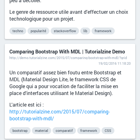
peu à décoller.
Le genre de ressource utile avant d'effectuer un choix
technologique pour un projet.
techno
popularité
stackoverflow
lib
framework
Comparing Bootstrap With MDL | Tutorialzine Demo
http://demo.tutorialzine.com/2015/07/comparing-bootstrap-with-mdl/?grid
19/02/2016 11:18:20
Un comparatif assez bien foutu entre Bootstrap et
MDL (Material Design Lite, le framework CSS de
Google qui a pour vocation de faciliter la mise en
place d'interfaces utilisant le Material Design).
L'article est ici :
http://tutorialzine.com/2015/07/comparing-
bootstrap-with-mdl/
bootstrap
material
comparatif
framework
CSS