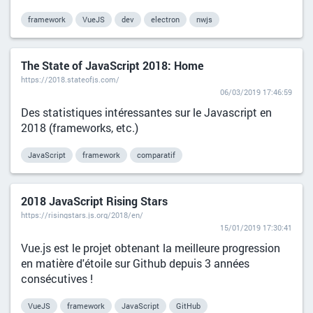
framework
VueJS
dev
electron
nwjs
The State of JavaScript 2018: Home
https://2018.stateofjs.com/
06/03/2019 17:46:59
Des statistiques intéressantes sur le Javascript en
2018 (frameworks, etc.)
JavaScript
framework
comparatif
2018 JavaScript Rising Stars
https://risingstars.js.org/2018/en/
15/01/2019 17:30:41
Vue.js est le projet obtenant la meilleure progression
en matière d'étoile sur Github depuis 3 années
consécutives !
VueJS
framework
JavaScript
GitHub