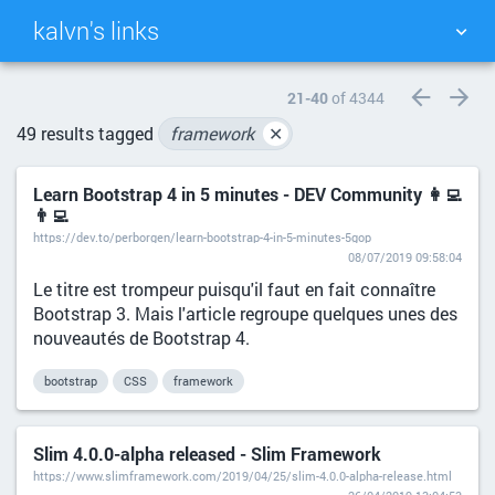
kalvn's links
TAG CLOUD
PICTURE WALL
21-40
of 4344
49 results tagged
framework
✕
DAILY
SEARCH
Learn Bootstrap 4 in 5 minutes - DEV Community 👩‍💻
👨‍💻
https://dev.to/perborgen/learn-bootstrap-4-in-5-minutes-5gop
08/07/2019 09:58:04
Le titre est trompeur puisqu'il faut en fait connaître
Bootstrap 3. Mais l'article regroupe quelques unes des
nouveautés de Bootstrap 4.
bootstrap
CSS
framework
Slim 4.0.0-alpha released - Slim Framework
https://www.slimframework.com/2019/04/25/slim-4.0.0-alpha-release.html