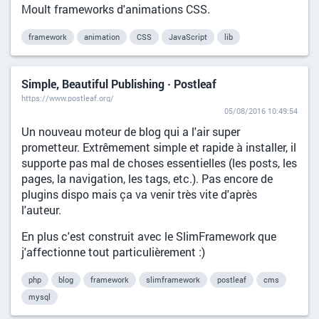
Moult frameworks d'animations CSS.
framework
animation
CSS
JavaScript
lib
Simple, Beautiful Publishing · Postleaf
https://www.postleaf.org/
05/08/2016 10:49:54
Un nouveau moteur de blog qui a l'air super
prometteur. Extrêmement simple et rapide à installer, il
supporte pas mal de choses essentielles (les posts, les
pages, la navigation, les tags, etc.). Pas encore de
plugins dispo mais ça va venir très vite d'après
l'auteur.
En plus c'est construit avec le SlimFramework que
j'affectionne tout particulièrement :)
php
blog
framework
slimframework
postleaf
cms
mysql