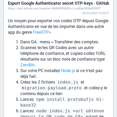
Export Google Authenticator secret OTP-keys · GitHub
https://gist.github.com/mapster/4b8b9f8f6b92cc1ca58ae5506e0508f7
25/04/2023 14:59:51
Un moyen pour exporter vos codes OTP depuis Google
Authenticator en vue de les importer dans une autre
app du genre
FreeOTP+
.
Dans GA : menu > Transférer des comptes.
Scannez le/les QR Codes avec un autre
téléphone de confiance, et copiez-collez l'URL
résultante sur un bloc note de confiance type
ZeroBin
.
Sur votre PC installez
Node.js
si ce n'est pas
déjà fait.
Créez les 2 fichiers
et
index.js
et collez-y le
migration-payload.proto
contenu depuis ce lien.
Lancez
npm install protobufjs hi-
base32
Lancez
node index.js <url obtenue
autant de
depuis le QR code de GA>