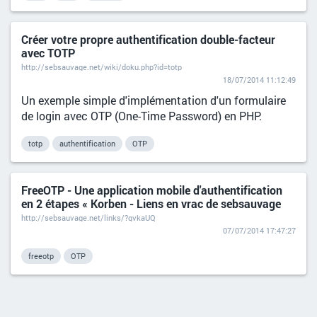
Créer votre propre authentification double-facteur
avec TOTP
http://sebsauvage.net/wiki/doku.php?id=totp
18/07/2014 11:12:49
Un exemple simple d'implémentation d'un formulaire
de login avec OTP (One-Time Password) en PHP.
totp
authentification
OTP
FreeOTP - Une application mobile d'authentification
en 2 étapes « Korben - Liens en vrac de sebsauvage
http://sebsauvage.net/links/?qvkaUQ
07/07/2014 17:47:27
freeotp
OTP