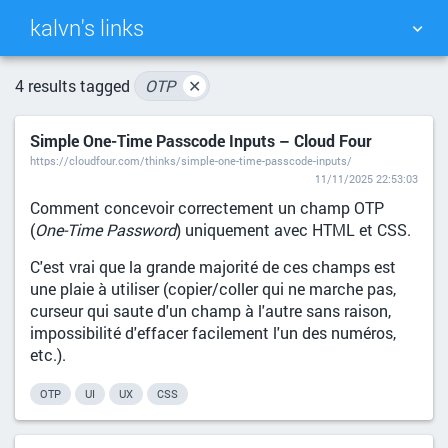
kalvn's links
TAG CLOUD
PICTURE WALL
4 results tagged
OTP
✕
Simple One-Time Passcode Inputs – Cloud Four
DAILY
SEARCH
https://cloudfour.com/thinks/simple-one-time-passcode-inputs/
11/11/2025 22:53:03
Comment concevoir correctement un champ OTP
(
One-Time Password
) uniquement avec HTML et CSS.
C'est vrai que la grande majorité de ces champs est
une plaie à utiliser (copier/coller qui ne marche pas,
curseur qui saute d'un champ à l'autre sans raison,
impossibilité d'effacer facilement l'un des numéros,
etc.).
OTP
UI
UX
CSS