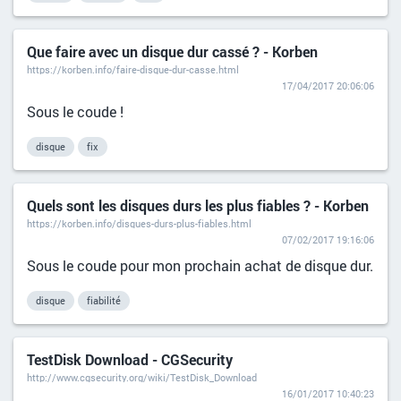
Que faire avec un disque dur cassé ? - Korben
https://korben.info/faire-disque-dur-casse.html
17/04/2017 20:06:06
Sous le coude !
disque
fix
Quels sont les disques durs les plus fiables ? - Korben
https://korben.info/disques-durs-plus-fiables.html
07/02/2017 19:16:06
Sous le coude pour mon prochain achat de disque dur.
disque
fiabilité
TestDisk Download - CGSecurity
http://www.cgsecurity.org/wiki/TestDisk_Download
16/01/2017 10:40:23