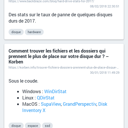
https://www.backblaze.com/blog/hard-drive-stats-for-2017/
08/02/2018 22:30:51
Des stats sur le taux de panne de quelques disques
durs de 2017.
disque
hardware
Comment trouver les fichiers et les dossiers qui
prennent le plus de place sur votre disque dur ? –
Korben
https://korben.info/trouver-fichiers-dossiers-prennent-plus-de-place-disque-dur.html
30/01/2018 11:49:29
Sous le coude.
Windows :
WinDirStat
Linux :
QDirStat
MacOS :
SupaView
,
GrandPerspectiv
,
Disk
Inventory X
disque
espace
ssd