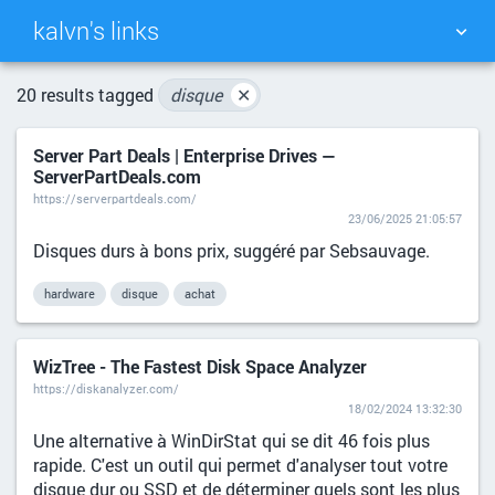
kalvn's links
TAG CLOUD
PICTURE WALL
20 results tagged
disque
✕
Server Part Deals | Enterprise Drives —
DAILY
SEARCH
ServerPartDeals.com
https://serverpartdeals.com/
23/06/2025 21:05:57
Disques durs à bons prix, suggéré par Sebsauvage.
hardware
disque
achat
WizTree - The Fastest Disk Space Analyzer
https://diskanalyzer.com/
18/02/2024 13:32:30
Une alternative à WinDirStat qui se dit 46 fois plus
rapide. C'est un outil qui permet d'analyser tout votre
disque dur ou SSD et de déterminer quels sont les plus