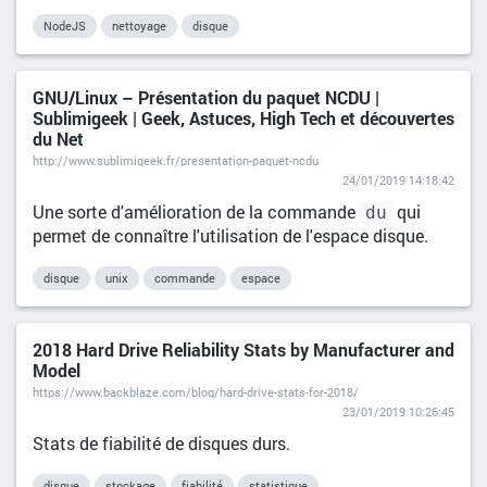
NodeJS
nettoyage
disque
GNU/Linux – Présentation du paquet NCDU |
Sublimigeek | Geek, Astuces, High Tech et découvertes
du Net
http://www.sublimigeek.fr/presentation-paquet-ncdu
24/01/2019 14:18:42
Une sorte d'amélioration de la commande
qui
du
permet de connaître l'utilisation de l'espace disque.
disque
unix
commande
espace
2018 Hard Drive Reliability Stats by Manufacturer and
Model
https://www.backblaze.com/blog/hard-drive-stats-for-2018/
23/01/2019 10:26:45
Stats de fiabilité de disques durs.
disque
stockage
fiabilité
statistique