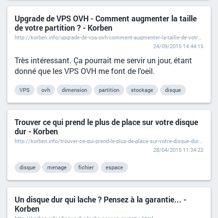
Upgrade de VPS OVH - Comment augmenter la taille
de votre partition ? - Korben
http://korben.info/upgrade-de-vps-ovh-comment-augmenter-la-taille-de-votre-partition.html
24/09/2015 14:44:15
Très intéressant. Ça pourrait me servir un jour, étant
donné que les VPS OVH me font de l'oeil.
VPS
ovh
dimension
partition
stockage
disque
Trouver ce qui prend le plus de place sur votre disque
dur - Korben
http://korben.info/trouver-ce-qui-prend-le-plus-de-place-sur-votre-disque-dur.html
28/04/2015 11:34:22
disque
menage
fichier
espace
Un disque dur qui lache ? Pensez à la garantie... -
Korben