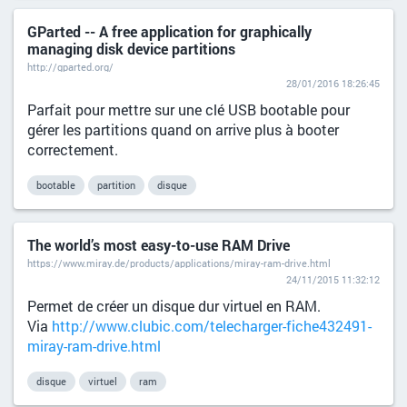
GParted -- A free application for graphically
managing disk device partitions
http://gparted.org/
28/01/2016 18:26:45
Parfait pour mettre sur une clé USB bootable pour
gérer les partitions quand on arrive plus à booter
correctement.
bootable
partition
disque
The world’s most easy-to-use RAM Drive
https://www.miray.de/products/applications/miray-ram-drive.html
24/11/2015 11:32:12
Permet de créer un disque dur virtuel en RAM.
Via
http://www.clubic.com/telecharger-fiche432491-
miray-ram-drive.html
disque
virtuel
ram