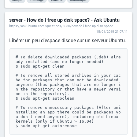
server - How do I free up disk space? - Ask Ubuntu
https://askubuntu.com/questions/5980/how-do-i-free-up-disk-space
18/01/2019 21:07:11
Libérer un peu d'espace disque sur un serveur Ubuntu.
# To delete downloaded packages (.deb) alre
ady installed (and no longer needed)

$ sudo apt-get clean

# To remove all stored archives in your cac
he for packages that can not be downloaded 
anymore (thus packages that are no longer i
n the repository or that have a newer versi
on in the repository).

$ sudo apt-get autoclean

# To remove unnecessary packages (After uni
nstalling an app there could be packages yo
u don't need anymore), including old Linux 
kernels (only if Ubuntu > 16.04)

$ sudo apt-get autoremove