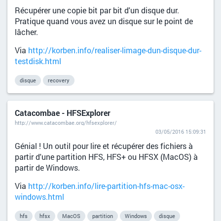
Récupérer une copie bit par bit d'un disque dur.
Pratique quand vous avez un disque sur le point de
lâcher.
Via
http://korben.info/realiser-limage-dun-disque-dur-
testdisk.html
disque
recovery
Catacombae - HFSExplorer
http://www.catacombae.org/hfsexplorer/
03/05/2016 15:09:31
Génial ! Un outil pour lire et récupérer des fichiers à
partir d'une partition HFS, HFS+ ou HFSX (MacOS) à
partir de Windows.
Via
http://korben.info/lire-partition-hfs-mac-osx-
windows.html
hfs
hfsx
MacOS
partition
Windows
disque