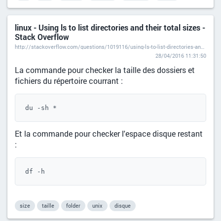
linux - Using ls to list directories and their total sizes -
Stack Overflow
http://stackoverflow.com/questions/1019116/using-ls-to-list-directories-and-their-total-sizes
28/04/2016 11:31:50
La commande pour checker la taille des dossiers et
fichiers du répertoire courrant :
du -sh *
Et la commande pour checker l'espace disque restant
:
df -h
size
taille
folder
unix
disque