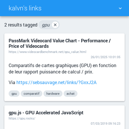
kalvn's links
TAG CLOUD
PICTURE WALL
2 results tagged
gpu
✕
PassMark Videocard Value Chart - Performance /
DAILY
SEARCH
Price of Videocards
https://www.videocardbenchmark.net/gpu_value.html
26/01/2025 10:01:05
Comparatifs de cartes graphiques (GPU) en fonction
de leur rapport puissance de calcul / prix.
Via
https://sebsauvage.net/links/?GxxJ2A
gpu
comparatif
hardware
achat
gpu.js - GPU Accelerated JavaScript
https://gpu.rocks/
07/03/2019 09:16:23