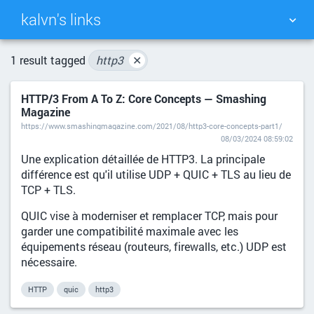
kalvn's links
TAG CLOUD
PICTURE WALL
1 result tagged
http3
✕
HTTP/3 From A To Z: Core Concepts — Smashing
DAILY
SEARCH
Magazine
https://www.smashingmagazine.com/2021/08/http3-core-concepts-part1/
08/03/2024 08:59:02
Une explication détaillée de HTTP3. La principale
différence est qu'il utilise UDP + QUIC + TLS au lieu de
TCP + TLS.
QUIC vise à moderniser et remplacer TCP, mais pour
garder une compatibilité maximale avec les
équipements réseau (routeurs, firewalls, etc.) UDP est
nécessaire.
HTTP
quic
http3