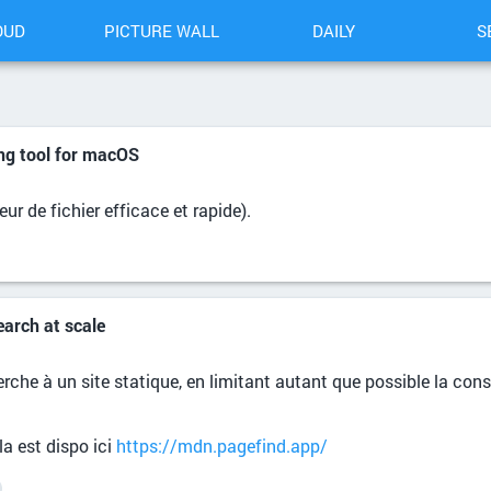
OUD
PICTURE WALL
DAILY
S
hing tool for macOS
r de fichier efficace et rapide).
earch at scale
herche à un site statique, en limitant autant que possible la 
a est dispo ici
https://mdn.pagefind.app/