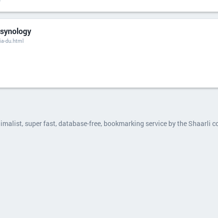
 synology
ia-du.html
nimalist, super fast, database-free, bookmarking service by the Shaarli