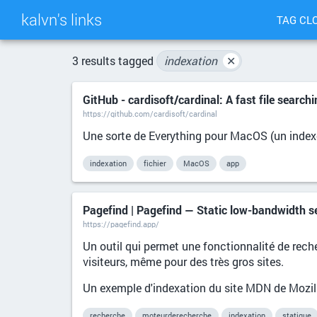
kalvn's links
TAG CL
3 results tagged
indexation
✕
GitHub - cardisoft/cardinal: A fast file searc
https://github.com/cardisoft/cardinal
Une sorte de Everything pour MacOS (un indexeu
indexation
fichier
MacOS
app
Pagefind | Pagefind — Static low-bandwidth s
https://pagefind.app/
Un outil qui permet une fonctionnalité de rec
visiteurs, même pour des très gros sites.
Un exemple d'indexation du site MDN de Mozill
recherche
moteurderecherche
indexation
statique