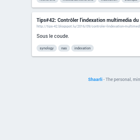
Tips#42: Contrôler l'indexation multimedia du
http://tips-42.blogspot.lu/2016/09/controler-lindexation-multimed
Sous le coude.
synology
nas
indexation
Shaarli
- The personal, mi