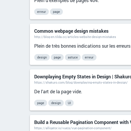
Plein d'exemples de pages 404.
erreur
page
Common webpage design mistakes
http://blog-en.tilda.cc/articles-website-design-mistakes
Plein de très bonnes indications sur les erreurs
design
page
astuce
erreur
Downplaying Empty States in Design | Shakur
https://shakuro.com/blog/downplaying-empty-states-in-design/
De l'art de la page vide.
page
design
UI
Build a Reusable Pagination Component with V
https://alligator.io/vuejs/vue-pagination-component/