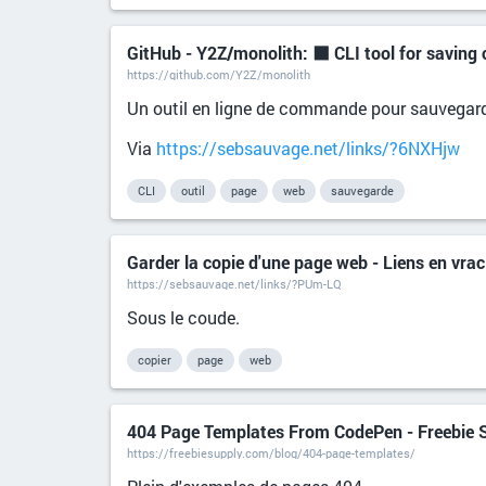
GitHub - Y2Z/monolith: ⬛️ CLI tool for saving
https://github.com/Y2Z/monolith
Un outil en ligne de commande pour sauvegard
Via
https://sebsauvage.net/links/?6NXHjw
CLI
outil
page
web
sauvegarde
Garder la copie d'une page web - Liens en vra
https://sebsauvage.net/links/?PUm-LQ
Sous le coude.
copier
page
web
404 Page Templates From CodePen - Freebie 
https://freebiesupply.com/blog/404-page-templates/