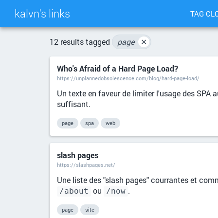
kalvn's links
TAG CL
12 results tagged
page
✕
Who's Afraid of a Hard Page Load?
https://unplannedobsolescence.com/blog/hard-page-load/
Un texte en faveur de limiter l'usage des SPA a
suffisant.
page
spa
web
slash pages
https://slashpages.net/
Une liste des "slash pages" courrantes et com
ou
.
/about
/now
page
site