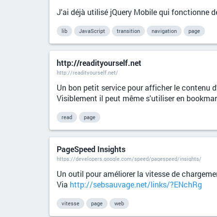
J'ai déjà utilisé jQuery Mobile qui fonctionne d
lib
JavaScript
transition
navigation
page
http://readityourself.net
http://readityourself.net/
Un bon petit service pour afficher le contenu d
Visiblement il peut même s'utiliser en bookmar
read
page
PageSpeed Insights
https://developers.google.com/speed/pagespeed/insights/
Un outil pour améliorer la vitesse de chargeme
Via
http://sebsauvage.net/links/?ENchRg
vitesse
page
web