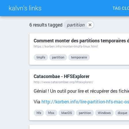
kalvn's links
TAG CL
6 results tagged
partition
✕
Comment monter des partitions temporaires 
https://korben.info/monter-tmpfs-linux.html
tmpfs
partition
temporaire
Catacombae - HFSExplorer
http://www.catacombae.org/hfsexplorer/
Génial ! Un outil pour lire et récupérer des fi
Via
http://korben.info/lire-partition-hfs-mac-
hfs
hfsx
MacOS
partition
Windows
disque