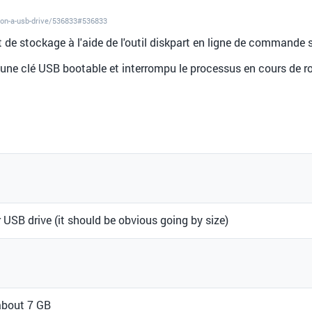
n-on-a-usb-drive/536833#536833
t de stockage à l'aide de l'outil diskpart en ligne de command
r une clé USB bootable et interrompu le processus en cours de r
USB drive (it should be obvious going by size)
about 7 GB