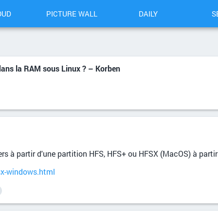
OUD
PICTURE WALL
DAILY
S
dans la RAM sous Linux ? – Korben
chiers à partir d'une partition HFS, HFS+ ou HFSX (MacOS) à part
osx-windows.html