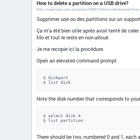
How to delete a partition on a USB drive?
http://superuser.com/questions/536813/how-to-delete-a-partitio
Supprimer une ou des partitions sur un suppor
Ça m'a été bien utile après avoir tenté de crée
Mo et tout le reste en non-alloué.
Je me recopie ici la procédure.
Open an elevated command prompt.
$ diskpart

$ list disk
Note the disk number that corresponds to your 
$ select disk X

$ list partition
There should be two, numbered 0 and 1, each 