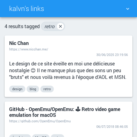
kalvn's links
TAG CLOUD
PICTURE WALL
4 results tagged
retro
✕
Nic Chan
DAILY
SEARCH
https://www.nicchan.me/
30/06/2025 23:19:56
Le design de ce site éveille en moi une délicieuse
nostalgie 😊 Il ne manque plus que des sons un peu
"bruts" et nous voilà revenus à l'époque d'AOL et MSN.
design
blog
retro
GitHub - OpenEmu/OpenEmu: 🕹 Retro video game
emulation for macOS
https://github.com/OpenEmu/OpenEmu
06/07/2018 08:46:05