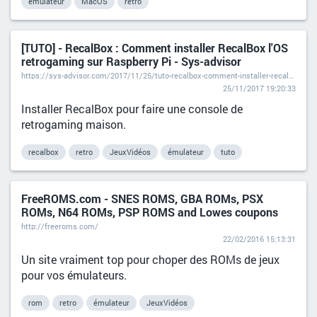
émulateur
MacOS
retro
[TUTO] - RecalBox : Comment installer RecalBox l'OS
retrogaming sur Raspberry Pi - Sys-advisor
https://sys-advisor.com/2017/11/25/tuto-recalbox-comment-installer-recalbox-los-retrogaming-sur-raspberry-pi/
25/11/2017 19:20:33
Installer RecalBox pour faire une console de
retrogaming maison.
recalbox
retro
JeuxVidéos
émulateur
tuto
FreeROMS.com - SNES ROMS, GBA ROMs, PSX
ROMs, N64 ROMs, PSP ROMS and Lowes coupons
http://freeroms.com/
22/02/2016 15:13:31
Un site vraiment top pour choper des ROMs de jeux
pour vos émulateurs.
rom
retro
émulateur
JeuxVidéos