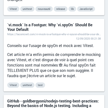
Vitest
unittest
nouveauté
release
lib
JavaScript
`vi.mock` Is a Footgun: Why `vi.spyOn` Should Be
Your Default
https://laconicwit.com/vi-mock-is-a-footgun-why-vi-spyon-should-be-your-default/
12/09/2025 00:21:38
Conseils sur l'usage de spyOn et mock avec Vitest.
Cet article m'a enfin permis de comprendre le mocking
avec Vitest, et c'est dingue de voir à quel point ces
fonctions sont mal nommées 🙈 Au final spyOn fait
TELLEMENT PLUS que ce que son nom suggère. Il
faudra que j'écrive un article sur le sujet.
Vitest
unittest
test
GitHub - goldbergyoni/nodejs-testing-best-practices:
Beyond the basics of Node.js testing. Including a