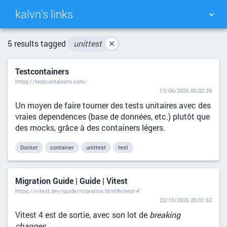
kalvn's links
TAG CLOUD
PICTURE WALL
5 results tagged
unittest
✕
Testcontainers
DAILY
SEARCH
https://testcontainers.com/
13/06/2026 00:02:39
Un moyen de faire tourner des tests unitaires avec des
vraies dependences (base de données, etc.) plutôt que
des mocks, grâce à des containers légers.
Docker
container
unittest
test
Migration Guide | Guide | Vitest
https://vitest.dev/guide/migration.html#vitest-4
22/10/2025 20:01:52
Vitest 4 est de sortie, avec son lot de
breaking
changes
.