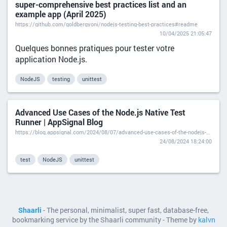
super-comprehensive best practices list and an
example app (April 2025)
https://github.com/goldbergyoni/nodejs-testing-best-practices#readme
10/04/2025 21:05:47
Quelques bonnes pratiques pour tester votre
application Node.js.
NodeJS
testing
unittest
Advanced Use Cases of the Node.js Native Test
Runner | AppSignal Blog
https://blog.appsignal.com/2024/08/07/advanced-use-cases-of-the-nodejs-native-test-runner.html
24/08/2024 18:24:00
test
NodeJS
unittest
Shaarli
- The personal, minimalist, super fast, database-free,
bookmarking service by the Shaarli community - Theme by
kalvn