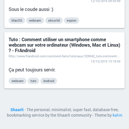
12/10/2016 09:59:49
Sous le coude aussi :)
MacOS
webcam
sécurité
espion
Tuto : Comment utiliser un smartphone comme
webcam sur votre ordinateur (Windows, Mac et Linux)
? - FrAndroid
http://www.frandroid.com/comment-faire/tutoriaux/329042_tuto-comment-utiliser-son-smartphone
13/12/2015 13:18:43
Ça peut toujours servir.
webcam
tuto
Android
Shaarli
- The personal, minimalist, super fast, database-free,
bookmarking service by the Shaarli community - Theme by
kalvn