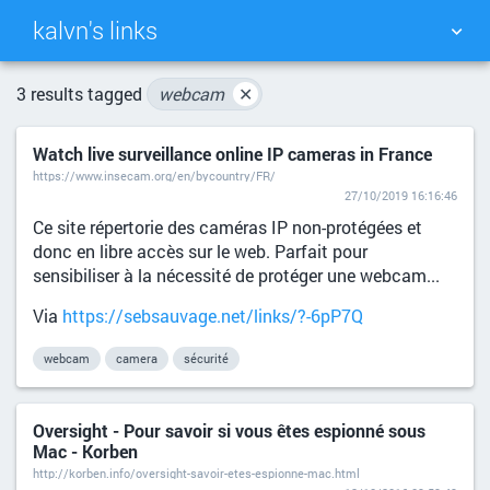
kalvn's links
TAG CLOUD
PICTURE WALL
3 results tagged
webcam
✕
Watch live surveillance online IP cameras in France
DAILY
SEARCH
https://www.insecam.org/en/bycountry/FR/
27/10/2019 16:16:46
Ce site répertorie des caméras IP non-protégées et
donc en libre accès sur le web. Parfait pour
sensibiliser à la nécessité de protéger une webcam...
Via
https://sebsauvage.net/links/?-6pP7Q
webcam
camera
sécurité
Oversight - Pour savoir si vous êtes espionné sous
Mac - Korben
http://korben.info/oversight-savoir-etes-espionne-mac.html