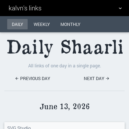
kalvn's links
DAILY
TAG CLOUD
WEEKLY
MONTHLY
PICTURE WALL
Daily Shaarli
DAILY
SEARCH
All links of one day in a single page.
PREVIOUS DAY
NEXT DAY
June 13, 2026
SVG Studio