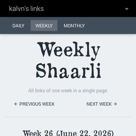
kalvn's links
DAILY
TAG CLOUD
WEEKLY
MONTHLY
PICTURE WALL
Weekly
DAILY
SEARCH
Shaarli
All links of one week in a single page.
PREVIOUS WEEK
NEXT WEEK
Week 26 (June 22, 2026)