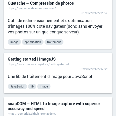
Quetsche – Compression de photos
https://quetsche.alsacreations.com/
31/10/2025 22:25:40
Outil de redimensionnement et d'optimisation
d'images 100% côté navigateur (donc sans envoyer
vos photos sur un quelconque serveur).
image
optimisation
traitement
Getting started | ImageJS
https://docs.image-js.org/docs/getting-started
29/08/2025 22:59:25
Une lib de traitement d'image pour JavaScript.
JavaScript
lib
image
snapDOM – HTML to Image capture with superior
accuracy and speed
https://zumerlab.github.io/snapdom/