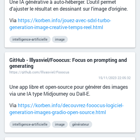
Une IA générative à auto-héberger. L'outil permet
d'ajuster le résultat en dessinant sur l'image d'origine.
Via
https://korben.info/jouez-avec-sdxl-turbo-
generation-image-creative-temps-reel.html
intelligence-artificielle
image
GitHub - lllyasviel/Fooocus: Focus on prompting and
generating
https://github.com/lllyasviel/Fooocus
15/11/2023 22:05:32
Une app libre et open-source pour générer des images
via une IA type Midjourney ou Dall-E.
Via
https://korben.info/decouvrez-fooocus-logiciel-
generation-images-gradio-open-source.html
intelligence-artificielle
image
générateur