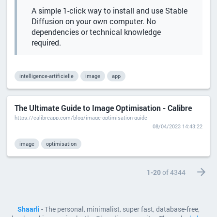
A simple 1-click way to install and use Stable
Diffusion on your own computer. No
dependencies or technical knowledge
required.
intelligence-artificielle
image
app
The Ultimate Guide to Image Optimisation - Calibre
https://calibreapp.com/blog/image-optimisation-guide
08/04/2023 14:43:22
image
optimisation
1-20
of 4344
Shaarli
- The personal, minimalist, super fast, database-free,