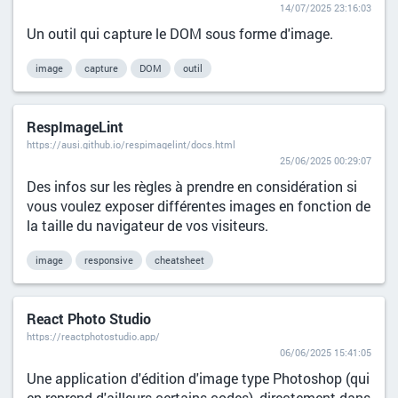
14/07/2025 23:16:03
Un outil qui capture le DOM sous forme d'image.
image
capture
DOM
outil
RespImageLint
https://ausi.github.io/respimagelint/docs.html
25/06/2025 00:29:07
Des infos sur les règles à prendre en considération si
vous voulez exposer différentes images en fonction de
la taille du navigateur de vos visiteurs.
image
responsive
cheatsheet
React Photo Studio
https://reactphotostudio.app/
06/06/2025 15:41:05
Une application d'édition d'image type Photoshop (qui
en reprend d'ailleurs certains codes), directement dans