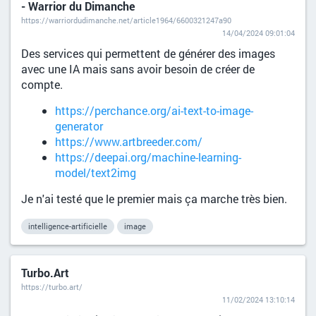
- Warrior du Dimanche
https://warriordudimanche.net/article1964/6600321247a90
14/04/2024 09:01:04
Des services qui permettent de générer des images
avec une IA mais sans avoir besoin de créer de
compte.
https://perchance.org/ai-text-to-image-
generator
https://www.artbreeder.com/
https://deepai.org/machine-learning-
model/text2img
Je n'ai testé que le premier mais ça marche très bien.
intelligence-artificielle
image
Turbo.Art
https://turbo.art/
11/02/2024 13:10:14