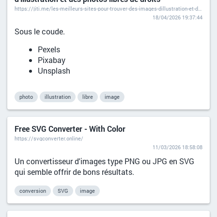
https://jiti.me/les-meilleurs-sites-pour-trouver-des-images-dillustration-et-des-photos-libres-de-droits/
18/04/2026 19:37:44
Sous le coude.
Pexels
Pixabay
Unsplash
photo
illustration
libre
image
Free SVG Converter - With Color
https://svgconverter.online/
11/03/2026 18:58:08
Un convertisseur d'images type PNG ou JPG en SVG
qui semble offrir de bons résultats.
conversion
SVG
image