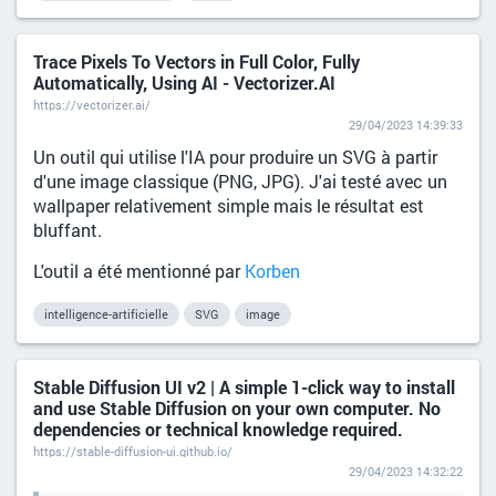
Trace Pixels To Vectors in Full Color, Fully
Automatically, Using AI - Vectorizer.AI
https://vectorizer.ai/
29/04/2023 14:39:33
Un outil qui utilise l'IA pour produire un SVG à partir
d'une image classique (PNG, JPG). J'ai testé avec un
wallpaper relativement simple mais le résultat est
bluffant.
L'outil a été mentionné par
Korben
intelligence-artificielle
SVG
image
Stable Diffusion UI v2 | A simple 1-click way to install
and use Stable Diffusion on your own computer. No
dependencies or technical knowledge required.
https://stable-diffusion-ui.github.io/
29/04/2023 14:32:22