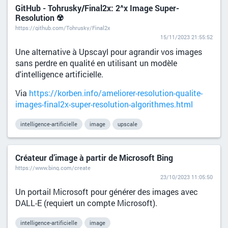
GitHub - Tohrusky/Final2x: 2^x Image Super-
Resolution ☢️
https://github.com/Tohrusky/Final2x
15/11/2023 21:55:52
Une alternative à Upscayl pour agrandir vos images
sans perdre en qualité en utilisant un modèle
d'intelligence artificielle.
Via
https://korben.info/ameliorer-resolution-qualite-
images-final2x-super-resolution-algorithmes.html
intelligence-artificielle
image
upscale
Créateur d’image à partir de Microsoft Bing
https://www.bing.com/create
23/10/2023 11:05:50
Un portail Microsoft pour générer des images avec
DALL-E (requiert un compte Microsoft).
intelligence-artificielle
image