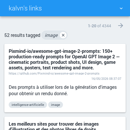
kalvn's links
TAG CLOUD
PICTURE WALL
1-20
of 4344
52 results tagged
image
✕
DAILY
SEARCH
Pixmind-io/awesome-gpt-image-2-prompts: 150+
production-ready prompts for OpenAI GPT Image 2 —
cinematic portraits, product shots, UI design, game
assets, posters, text rendering and more.
https://github.com/Pixmind-io/awesome-gpt-image-2-prompts
16/05/2026 08:37:07
Des prompts à utiliser lors de la génération d'images
pour obtenir un rendu donné.
intelligence-artificielle
image
Les meilleurs sites pour trouver des images
d'illustration et des photos libres de droits