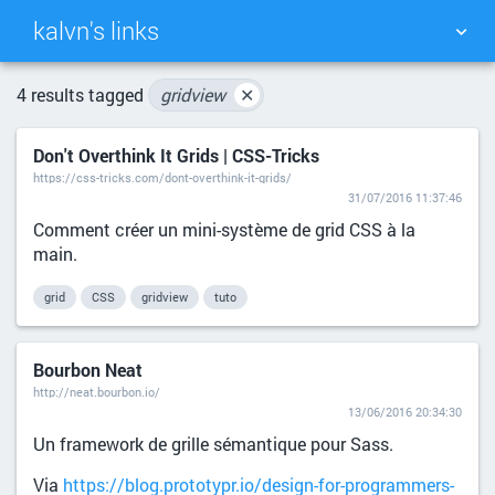
kalvn's links
TAG CLOUD
PICTURE WALL
4 results tagged
gridview
✕
Don't Overthink It Grids | CSS-Tricks
DAILY
SEARCH
https://css-tricks.com/dont-overthink-it-grids/
31/07/2016 11:37:46
Comment créer un mini-système de grid CSS à la
main.
grid
CSS
gridview
tuto
Bourbon Neat
http://neat.bourbon.io/
13/06/2016 20:34:30
Un framework de grille sémantique pour Sass.
Via
https://blog.prototypr.io/design-for-programmers-