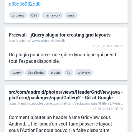
d38c56982cd0
gridview
CSS
framework
sass
Freewall - jQuery plugin for creating grid layouts
http://vnjs.net/www/project/freewall/
13/10/2015 10:03:38
Un plugin pour créer une grille dynamique qui prend
tout l'espace disponible.
jquery
JavaScript
plugin
lib
gridview
src/com/android/photos/views/HeaderGridView.java -
platform/packages/apps/Gallery2 - Git at Google
https://android.googlesource.com/platform/packages/apps/Gallery2/+/idea133/src/com/android/photos/views/HeaderGridView.java
19/08/2014 10:47:09
Comment ajouter un header à une GridView sous
Android. Utile lorsqu'on veut faire passer le layout
sous l'ActionBar pour pouvoir la faire disparaître