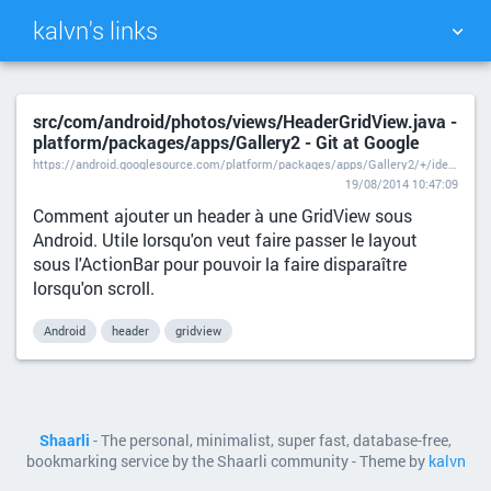
kalvn's links
TAG CLOUD
PICTURE WALL
src/com/android/photos/views/HeaderGridView.java -
platform/packages/apps/Gallery2 - Git at Google
DAILY
SEARCH
https://android.googlesource.com/platform/packages/apps/Gallery2/+/idea133/src/com/android/photos/views/HeaderGridView.java
19/08/2014 10:47:09
Comment ajouter un header à une GridView sous
Android. Utile lorsqu'on veut faire passer le layout
sous l'ActionBar pour pouvoir la faire disparaître
lorsqu'on scroll.
Android
header
gridview
Shaarli
- The personal, minimalist, super fast, database-free,
bookmarking service by the Shaarli community - Theme by
kalvn