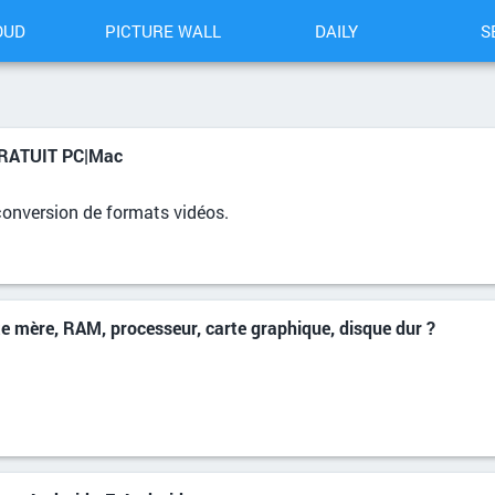
OUD
PICTURE WALL
DAILY
S
 GRATUIT PC|Mac
onversion de formats vidéos.
e mère, RAM, processeur, carte graphique, disque dur ?