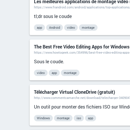
Les meilleures applications de montage vidéo 
https://www.frandroid.com/android/applications/top-applications
tl;dr sous le coude
app
Android
video
montage
The Best Free Video Editing Apps for Windows
https://www.howtogeek.com/354996/best-free-video-editing-apps
Sous le coude.
video
app
montage
Télécharger Virtual CloneDrive (gratuit)
http://www.commentcamarche.net/download/telecharger-34090477
Un outil pour monter des fichiers ISO sur Wind
Windows
montage
iso
app