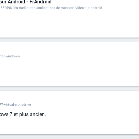
sur Android - FrAndroid
/552598_les-meilleures-applications-de-montage-video-sur-android
-for-windows/
-virtual-clonedrive
ows 7 et plus ancien.