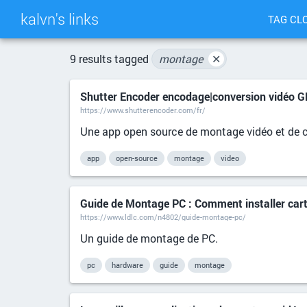
kalvn's links
TAG CL
9 results tagged
montage
✕
Shutter Encoder encodage|conversion vidéo
https://www.shutterencoder.com/fr/
Une app open source de montage vidéo et de c
app
open-source
montage
video
Guide de Montage PC : Comment installer cart
https://www.ldlc.com/n4802/guide-montage-pc/
Un guide de montage de PC.
pc
hardware
guide
montage