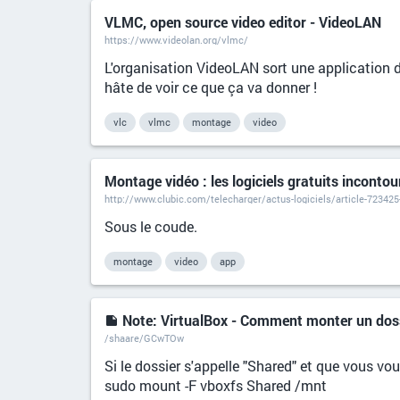
VLMC, open source video editor - VideoLAN
https://www.videolan.org/vlmc/
L'organisation VideoLAN sort une application 
hâte de voir ce que ça va donner !
vlc
vlmc
montage
video
Montage vidéo : les logiciels gratuits inconto
http://www.clubic.com/telecharger/actus-logiciels/article-723425-
Sous le coude.
montage
video
app
Note: VirtualBox - Comment monter un dos
/shaare/GCwTOw
Si le dossier s'appelle "Shared" et que vous v
sudo mount -F vboxfs Shared /mnt