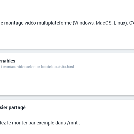
de montage vidéo multiplateforme (Windows, MacOS, Linux). C'e
urnables
1-montage-video-selection-logiciels-gratuits.html
sier partagé
oulez le monter par exemple dans /mnt :