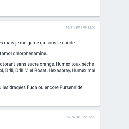
14/11/2017 08:22:50
tes mais je me garde ça sous le coude.
étamol chlorphénamine...
ectorant sans sucre orange, Humex toux sèche
 Drill, Drill Miel Rosat, Hexaspray, Humex mal
 ou les dragées Fuca ou encore Pursennide.
30/09/2016 22:55:39