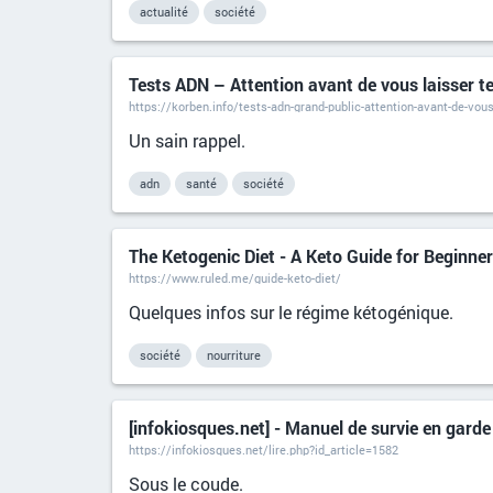
actualité
société
Tests ADN – Attention avant de vous laisser 
https://korben.info/tests-adn-grand-public-attention-avant-de-vous
Un sain rappel.
adn
santé
société
The Ketogenic Diet - A Keto Guide for Beginne
https://www.ruled.me/guide-keto-diet/
Quelques infos sur le régime kétogénique.
société
nourriture
[infokiosques.net] - Manuel de survie en garde
https://infokiosques.net/lire.php?id_article=1582
Sous le coude.