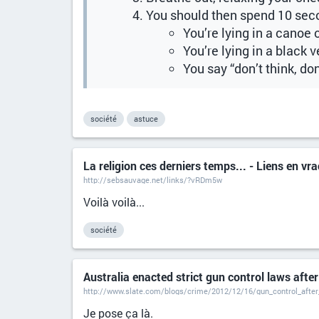
You should then spend 10 secon
You’re lying in a canoe 
You’re lying in a black
You say “don’t think, don
société
astuce
La religion ces derniers temps... - Liens en v
http://sebsauvage.net/links/?vRDm5w
Voilà voilà...
société
Australia enacted strict gun control laws afte
http://www.slate.com/blogs/crime/2012/12/16/gun_control_after
Je pose ça là.