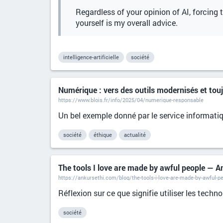
Regardless of your opinion of AI, forcing t
yourself is my overall advice.
intelligence-artificielle
société
Numérique : vers des outils modernisés et toujo
https://www.blois.fr/info/2025/04/numerique-responsable
Un bel exemple donné par le service informatiqu
société
éthique
actualité
The tools I love are made by awful people — A
https://ankursethi.com/blog/the-tools-i-love-are-made-by-awful-p
Réflexion sur ce que signifie utiliser les tech
société