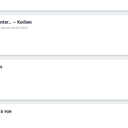
tenter… – Korben
-laisser-tenter.html
rs
 à vue