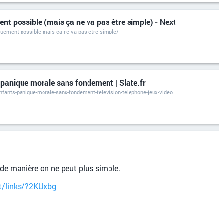
ent possible (mais ça ne va pas être simple) - Next
quement-possible-mais-ca-ne-va-pas-etre-simple/
 panique morale sans fondement | Slate.fr
enfants-panique-morale-sans-fondement-television-telephone-jeux-video
de manière on ne peut plus simple.
t/links/?2KUxbg