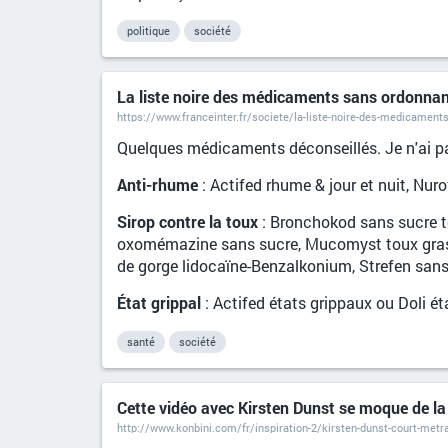
politique
société
La liste noire des médicaments sans ordonna
https://www.franceinter.fr/societe/la-liste-noire-des-medicamen
Quelques médicaments déconseillés. Je n'ai pas
Anti-rhume
: Actifed rhume & jour et nuit, N
Sirop contre la toux
: Bronchokod sans sucre t
oxomémazine sans sucre, Mucomyst toux grasse 
de gorge lidocaïne-Benzalkonium, Strefen sans s
État grippal
: Actifed états grippaux ou Doli ét
santé
société
Cette vidéo avec Kirsten Dunst se moque de la
http://www.konbini.com/fr/inspiration-2/kirsten-dunst-court-metra