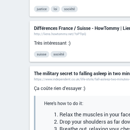
justice
loi
société
Différences France / Suisse - HowTommy | Lien
http://liens.howtommy.net/?oPTIpQ
Très intéressant :)
suisse
société
The military secret to falling asleep in two mi
https://www.independent.co.uk/life-style/fall-asleep-two-minutes-
Ça coûte rien d'essayer :)
Here’s how to do it:
Relax the muscles in your fac
Drop your shoulders as far dow
Breathe out, relaxing your che