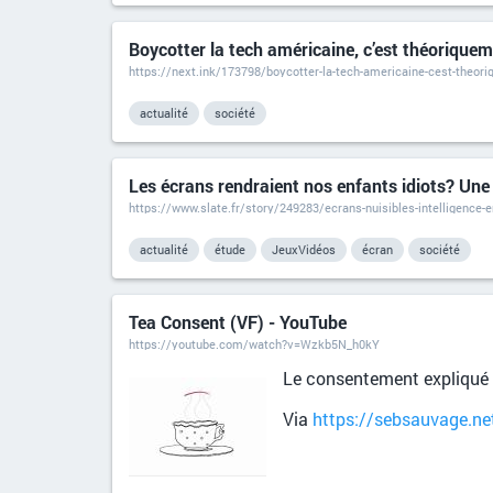
Boycotter la tech américaine, c’est théoriquem
https://next.ink/173798/boycotter-la-tech-americaine-cest-theori
actualité
société
Les écrans rendraient nos enfants idiots? Une
https://www.slate.fr/story/249283/ecrans-nuisibles-intelligence-
actualité
étude
JeuxVidéos
écran
société
Tea Consent (VF) - YouTube
https://youtube.com/watch?v=Wzkb5N_h0kY
Le consentement expliqué 
Via
https://sebsauvage.ne