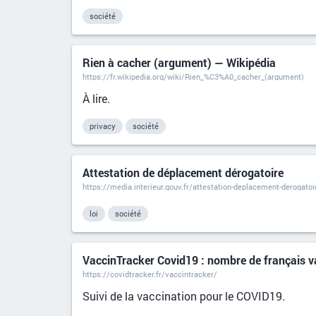
société
Rien à cacher (argument) — Wikipédia
https://fr.wikipedia.org/wiki/Rien_%C3%A0_cacher_(argument)
À lire.
privacy
société
Attestation de déplacement dérogatoire
https://media.interieur.gouv.fr/attestation-deplacement-derogatoi
loi
société
VaccinTracker Covid19 : nombre de français v
https://covidtracker.fr/vaccintracker/
Suivi de la vaccination pour le COVID19.