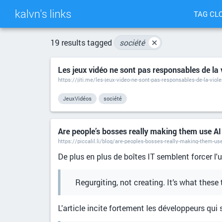
kalvn's links
TAG CL
19 results tagged
société
✕
Les jeux vidéo ne sont pas responsables de la 
https://jiti.me/les-jeux-video-ne-sont-pas-responsables-de-la-viol
JeuxVidéos
société
Are people’s bosses really making them use AI t
https://piccalil.li/blog/are-peoples-bosses-really-making-them-use
De plus en plus de boîtes IT semblent forcer l'u
Regurgiting, not creating. It’s what these 
L'article incite fortement les développeurs qui 