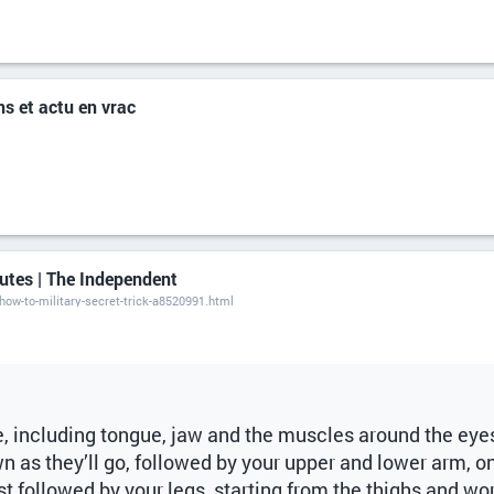
s et actu en vrac
nutes | The Independent
how-to-military-secret-trick-a8520991.html
e, including tongue, jaw and the muscles around the eye
n as they’ll go, followed by your upper and lower arm, on
st followed by your legs, starting from the thighs and w