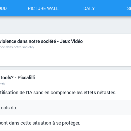
OUD
PICTURE WALL
DAILY
S
violence dans notre société - Jeux Vidéo
ence-dans-notre-societe/
ools? - Piccalilli
-ai/
tilisation de l'IA sans en comprendre les effets néfastes.
tools do.
sont dans cette situation à se protéger.