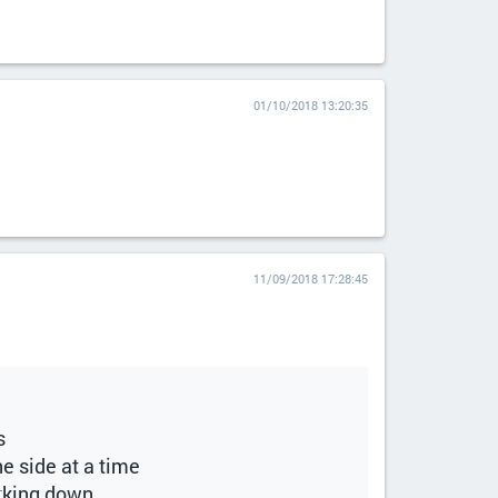
01/10/2018 13:20:35
11/09/2018 17:28:45
s
e side at a time
orking down