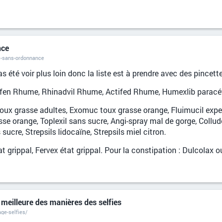
nce
ts-sans-ordonnance
 été voir plus loin donc la liste est à prendre avec des pincet
urofen Rhume, Rhinadvil Rhume, Actifed Rhume, Humexlib parac
oux grasse adultes, Exomuc toux grasse orange, Fluimucil exp
orange, Toplexil sans sucre, Angi-spray mal de gorge, Colludol,
ucre, Strepsils lidocaïne, Strepsils miel citron.
at grippal, Fervex état grippal. Pour la constipation : Dulcolax
 meilleure des manières des selfies
ge-selfies/