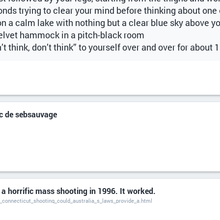
ds trying to clear your mind before thinking about one 
on a calm lake with nothing but a clear blue sky above y
 velvet hammock in a pitch-black room
’t think, don’t think” to yourself over and over for about
rac de sebsauvage
r a horrific mass shooting in 1996. It worked.
_connecticut_shooting_could_australia_s_laws_provide_a.html