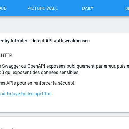
OUD
PICTURE WALL
DAILY
S
r by Intruder - detect API auth weaknesses
s HTTP.
 Swagger ou OpenAPI exposées publiquement par erreur, puis en
où qui exposent des données sensibles.
res APIs pour en renforcer la sécurité.
it-trouve-failles-api.html