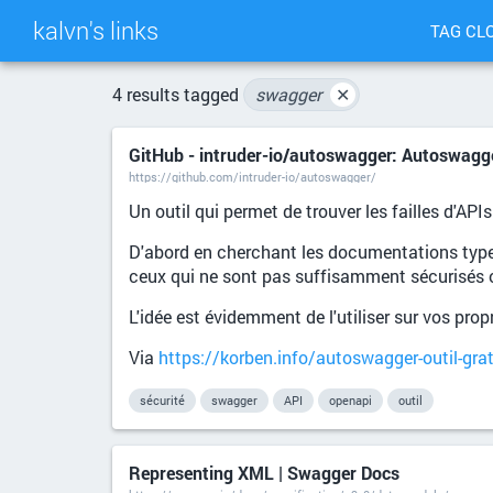
kalvn's links
TAG CL
4 results tagged
swagger
✕
GitHub - intruder-io/autoswagger: Autoswagge
https://github.com/intruder-io/autoswagger/
Un outil qui permet de trouver les failles d'API
D'abord en cherchant les documentations type
ceux qui ne sont pas suffisamment sécurisés 
L'idée est évidemment de l'utiliser sur vos prop
Via
https://korben.info/autoswagger-outil-gratu
sécurité
swagger
API
openapi
outil
Representing XML | Swagger Docs