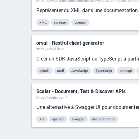
https://swagger.io/docs/specification/v3_0/data-models/represe
Représenter du XML dans une documentatio
XML
swagger
openapi
orval - Restful client generator
https://orval.dev/
Créer un SDK JavaScript ou TypeScript à parti
apisdk
outil
JavaScript
TypeScript
openapi
Scalar - Document, Test & Discover APIs
https://scalar.com/
Une alternative à Swagger UI pour documenter 
API
openapi
swagger
documentation