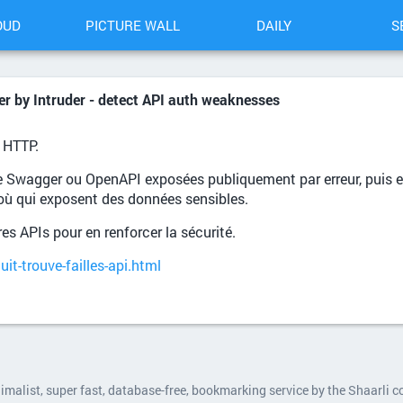
OUD
PICTURE WALL
DAILY
S
r by Intruder - detect API auth weaknesses
s HTTP.
 Swagger ou OpenAPI exposées publiquement par erreur, puis en
où qui exposent des données sensibles.
res APIs pour en renforcer la sécurité.
it-trouve-failles-api.html
nimalist, super fast, database-free, bookmarking service by the Shaarli