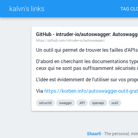
kalvn's links
TAG CL
GitHub - intruder-io/autoswagger: Autoswagge
https://github.com/intruder-io/autoswagger/
Un outil qui permet de trouver les failles d'API
D'abord en cherchant les documentations type
ceux qui ne sont pas suffisamment sécurisés 
L'idée est évidemment de l'utiliser sur vos prop
Via
https://korben.info/autoswagger-outil-gratu
sécurité
swagger
API
openapi
outil
Shaarli
- The personal, mi