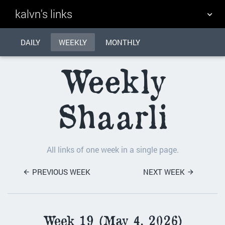
kalvn's links
DAILY
TAG CLOUD
WEEKLY
MONTHLY
PICTURE WALL
Weekly
DAILY
SEARCH
Shaarli
All links of one week in a single page.
PREVIOUS WEEK
NEXT WEEK
Week 19 (May 4, 2026)