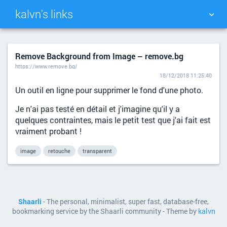
kalvn's links
TAG CLOUD
PICTURE WALL
Remove Background from Image – remove.bg
https://www.remove.bg/
DAILY
SEARCH
18/12/2018 11:25:40
Un outil en ligne pour supprimer le fond d'une photo.
Je n'ai pas testé en détail et j'imagine qu'il y a
quelques contraintes, mais le petit test que j'ai fait est
vraiment probant !
image
retouche
transparent
Shaarli
- The personal, minimalist, super fast, database-free,
bookmarking service by the Shaarli community - Theme by
kalvn