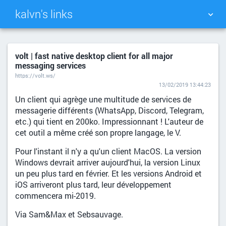
kalvn's links
TAG CLOUD
PICTURE WALL
volt | fast native desktop client for all major
messaging services
DAILY
SEARCH
https://volt.ws/
13/02/2019 13:44:23
Un client qui agrège une multitude de services de
messagerie différents (WhatsApp, Discord, Telegram,
etc.) qui tient en 200ko. Impressionnant ! L'auteur de
cet outil a même créé son propre langage, le V.
Pour l'instant il n'y a qu'un client MacOS. La version
Windows devrait arriver aujourd'hui, la version Linux
un peu plus tard en février. Et les versions Android et
iOS arriveront plus tard, leur développement
commencera mi-2019.
Via Sam&Max et Sebsauvage.