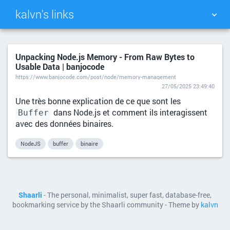
kalvn's links
TAG CLOUD
PICTURE WALL
Unpacking Node.js Memory - From Raw Bytes to
Usable Data | banjocode
DAILY
SEARCH
https://www.banjocode.com/post/node/memory-management
27/05/2025 23:49:40
Une très bonne explication de ce que sont les
dans Node.js et comment ils interagissent
Buffer
avec des données binaires.
NodeJS
buffer
binaire
Shaarli
- The personal, minimalist, super fast, database-free,
bookmarking service by the Shaarli community - Theme by
kalvn