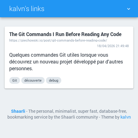
kalvn's links
TAG CLOUD
PICTURE WALL
The Git Commands I Run Before Reading Any Code
https://piechowski.io/post/git-commands-before-reading-code/
DAILY
SEARCH
18/04/2026 21:49:48
Quelques commandes Git utiles lorsque vous
découvrez un nouveau projet développé par d'autres
personnes.
Git
découverte
debug
Shaarli
- The personal, minimalist, super fast, database-free,
bookmarking service by the Shaarli community - Theme by
kalvn