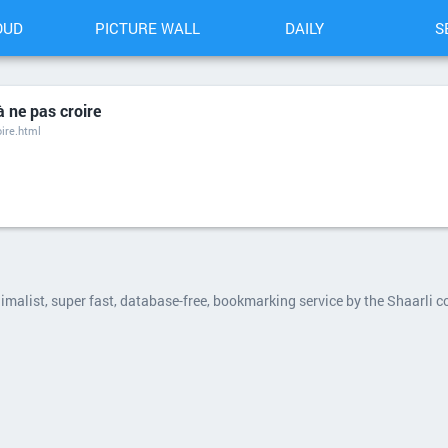
OUD
PICTURE WALL
DAILY
S
à ne pas croire
ire.html
nimalist, super fast, database-free, bookmarking service by the Shaarli