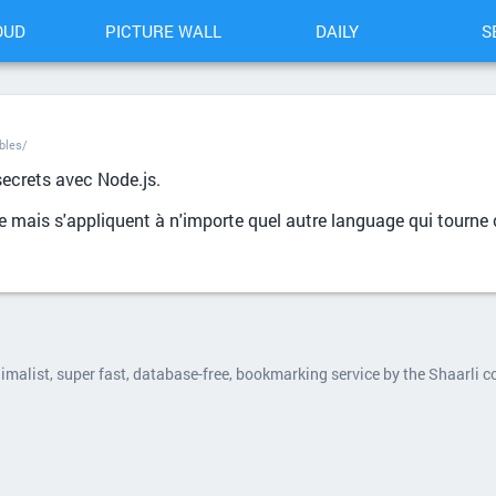
OUD
PICTURE WALL
DAILY
S
bles/
secrets avec Node.js.
e mais s'appliquent à n'importe quel autre language qui tourne 
nimalist, super fast, database-free, bookmarking service by the Shaarli