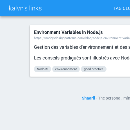
kalvn's links
TAG CL
Environment Variables in Node.js
https://nodejsdesignpatterns.com/blog/nodejs-environment-varia
Gestion des variables d'environnement et des 
Les conseils prodigués sont illustrés avec Nod
NodeJS
environnement
good-practice
Shaarli
- The personal, mi