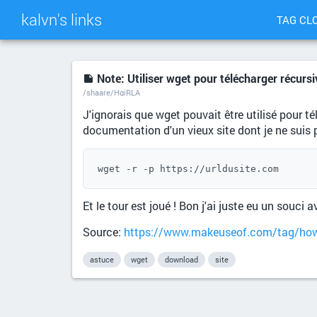
kalvn's links
TAG CL
Note: Utiliser wget pour télécharger récurs
/shaare/HgiRLA
J'ignorais que wget pouvait être utilisé pour t
documentation d'un vieux site dont je ne suis p
wget -r -p https://urldusite.com
Et le tour est joué ! Bon j'ai juste eu un souci 
Source:
https://www.makeuseof.com/tag/how-do
astuce
wget
download
site