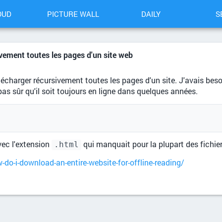
OUD
PICTURE WALL
DAILY
S
ivement toutes les pages d'un site web
élécharger récursivement toutes les pages d'un site. J'avais beso
as sûr qu'il soit toujours en ligne dans quelques années.
avec l'extension
qui manquait pour la plupart des fichier
.html
-i-download-an-entire-website-for-offline-reading/