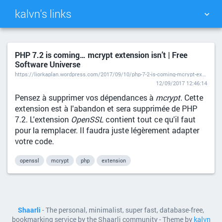
kalvn's links
TAG CLOUD
PICTURE WALL
PHP 7.2 is coming… mcrypt extension isn’t | Free
Software Universe
DAILY
SEARCH
https://liorkaplan.wordpress.com/2017/09/10/php-7-2-is-coming-mcrypt-extension-isnt/
12/09/2017 12:46:14
Pensez à supprimer vos dépendances à
mcrypt
. Cette
extension est à l'abandon et sera supprimée de PHP
7.2. L'extension
OpenSSL
contient tout ce qu'il faut
pour la remplacer. Il faudra juste légèrement adapter
votre code.
openssl
mcrypt
php
extension
Shaarli
- The personal, minimalist, super fast, database-free,
bookmarking service by the Shaarli community - Theme by
kalvn