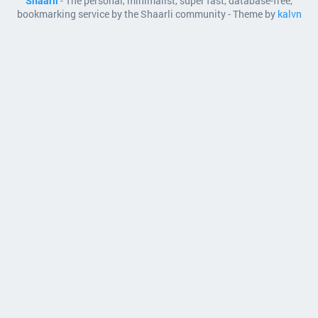
Shaarli
- The personal, minimalist, super fast, database-free,
bookmarking service by the Shaarli community - Theme by
kalvn