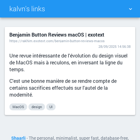
kalvn's links
TAG CLOUD
PICTURE WALL
Benjamin Button Reviews macOS | exotext
https://rakhim.exotext.com/benjamin-button-reviews-macos
DAILY
SEARCH
28/09/2025 14:56:38
Une revue intéressante de l'évolution du design visuel
de MacOS mais à reculons, en inversant la ligne du
temps.
C'est une bonne manière de se rendre compte de
certains sacrifices effectués sur l'autel de la
modernité.
MacOS
design
UI
Shaarli
- The personal, minimalist, super fast, database-free,