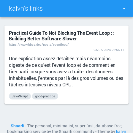
kalvn's links
TAG CLOUD
PICTURE WALL
Practical Guide To Not Blocking The Event Loop ::
Building Better Software Slower
DAILY
SEARCH
https://www.bbss.dev/posts/eventloop/
23/07/2024 22:56:11
Une explication assez détaillée mais néanmoins
digeste de ce qu'est l'event loop et de comment en
tirer parti lorsque vous avez à traiter des données
inhabituelles, j'entends par là des gros volumes ou des
tâches intensives niveau CPU.
JavaScript
good-practice
Shaarli
- The personal, minimalist, super fast, database-free,
bookmarking service by the Shaarli community - Theme by
kalvn