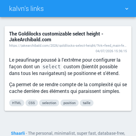
kalvn's links
TAG CLOUD
PICTURE WALL
The Goldilocks customizable select height -
JakeArchibald.com
DAILY
SEARCH
https://jakearchibald.com/2026/goldilocks-select-height/?trk=feed_main-feed-card_feed-article-content
04/07/2026 15:36:15
Le peaufinage poussé à l'extrême pour configurer la
façon dont un
custom (bientôt possible
select
dans tous les navigateurs) se positionne et s'étend.
Ça permet de se rendre compte de la complexité qui se
cache derrière des éléments qui paraissent simples.
HTML
CSS
selection
position
taille
Shaarli
- The personal, minimalist, super fast, database-free,