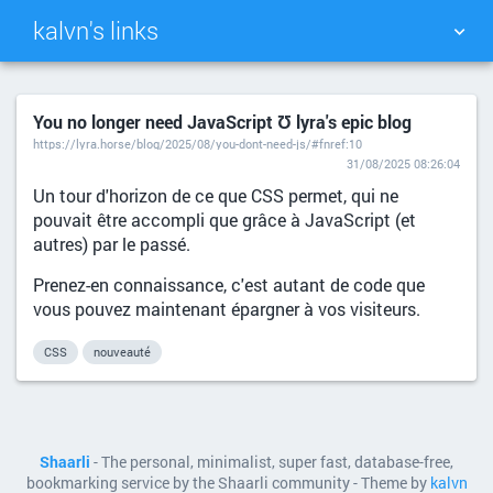
kalvn's links
TAG CLOUD
PICTURE WALL
You no longer need JavaScript Ʊ lyra's epic blog
https://lyra.horse/blog/2025/08/you-dont-need-js/#fnref:10
DAILY
SEARCH
31/08/2025 08:26:04
Un tour d'horizon de ce que CSS permet, qui ne
pouvait être accompli que grâce à JavaScript (et
autres) par le passé.
Prenez-en connaissance, c'est autant de code que
vous pouvez maintenant épargner à vos visiteurs.
CSS
nouveauté
Shaarli
- The personal, minimalist, super fast, database-free,
bookmarking service by the Shaarli community - Theme by
kalvn