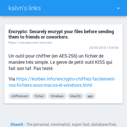
kalvn's links
TAG CLOUD
PICTURE WALL
Encrypto: Securely encrypt your files before sending
them to friends or coworkers.
DAILY
SEARCH
https://macpaw.com/encrypto
20/06/2018 13:04:06
Un outil pour chiffrer (en AES-256) un fichier de
manière très simple. Le genre de petit outil KISS qui
fait son taf. Pas testé.
Via
https://korben.info/encrypto-chiffrez-facilement-
vos-fichiers-sous-macos-et-windows.html
chiffrement
fichier
Windows
MacOS
app
Shaarli
- The personal, minimalist, super fast, database-free,