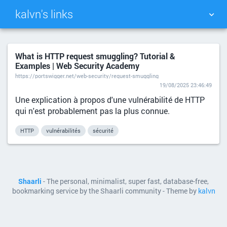
kalvn's links
TAG CLOUD
PICTURE WALL
What is HTTP request smuggling? Tutorial &
Examples | Web Security Academy
DAILY
SEARCH
https://portswigger.net/web-security/request-smuggling
19/08/2025 23:46:49
Une explication à propos d'une vulnérabilité de HTTP
qui n'est probablement pas la plus connue.
HTTP
vulnérabilités
sécurité
Shaarli
- The personal, minimalist, super fast, database-free,
bookmarking service by the Shaarli community - Theme by
kalvn