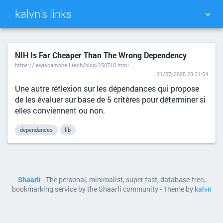
kalvn's links
TAG CLOUD
PICTURE WALL
NIH Is Far Cheaper Than The Wrong Dependency
https://lewiscampbell.tech/blog/250718.html
DAILY
SEARCH
21/07/2025 23:31:54
Une autre réflexion sur les dépendances qui propose
de les évaluer sur base de 5 critères pour déterminer si
elles conviennent ou non.
dependances
lib
Shaarli
- The personal, minimalist, super fast, database-free,
bookmarking service by the Shaarli community - Theme by
kalvn