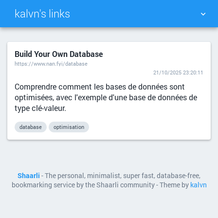
kalvn's links
TAG CLOUD
PICTURE WALL
Build Your Own Database
https://www.nan.fyi/database
DAILY
SEARCH
21/10/2025 23:20:11
Comprendre comment les bases de données sont
optimisées, avec l'exemple d'une base de données de
type clé-valeur.
database
optimisation
Shaarli
- The personal, minimalist, super fast, database-free,
bookmarking service by the Shaarli community - Theme by
kalvn