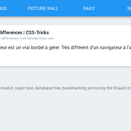
OUD
PICTURE WALL
DAILY
S
Differences | CSS-Tricks
er-differences/?ref=dailydevlinks.com
 est un vrai bordel à gérer. Très différent d'un navigateur à l'a
nimalist, super fast, database-free, bookmarking service by the Shaarli