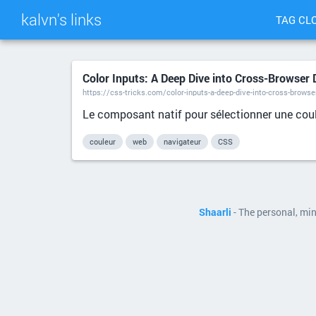
kalvn's links
TAG CL
Color Inputs: A Deep Dive into Cross-Browser 
https://css-tricks.com/color-inputs-a-deep-dive-into-cross-brows
Le composant natif pour sélectionner une couleur
couleur
web
navigateur
CSS
Shaarli
- The personal, mi