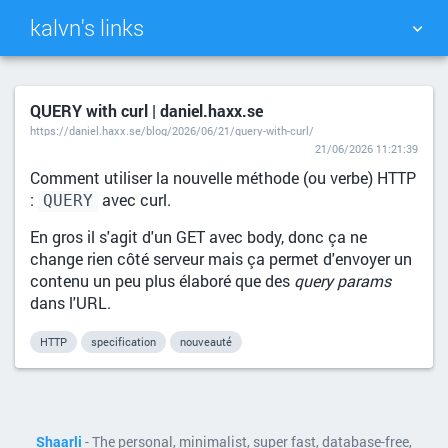
kalvn's links
TAG CLOUD
PICTURE WALL
QUERY with curl | daniel.haxx.se
https://daniel.haxx.se/blog/2026/06/21/query-with-curl/
DAILY
SEARCH
21/06/2026 11:21:39
Comment utiliser la nouvelle méthode (ou verbe) HTTP
:
avec curl.
QUERY
En gros il s'agit d'un GET avec body, donc ça ne
change rien côté serveur mais ça permet d'envoyer un
contenu un peu plus élaboré que des
query params
dans l'URL.
HTTP
specification
nouveauté
Shaarli
- The personal, minimalist, super fast, database-free,