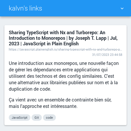
kalvn's links
TAG CLOUD
PICTURE WALL
Sharing TypeScript with Nx and Turborepo: An
Introduction to Monorepos | by Joseph T. Lapp | Jul,
DAILY
SEARCH
2023 | JavaScript in Plain English
https://javascript.plainenglish.io/sharing-typescript-with-nx-and-turborepo-part-1-introduction-to-monorepos-d8d54b805e46
31/07/2023 23:44:58
Une introduction aux monorepos, une nouvelle façon
de gérer les dépendances entre applications qui
utilisent des technos et des config similaires. C'est
une alternative aux librairies publiées sur nom et à la
duplication de code.
Ça vient avec un ensemble de contrainte bien sûr,
mais l'approche est intéressante.
JavaScript
Git
code