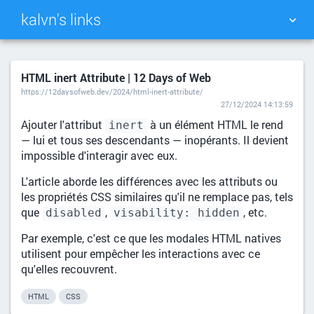
kalvn's links
TAG CLOUD
PICTURE WALL
HTML inert Attribute | 12 Days of Web
https://12daysofweb.dev/2024/html-inert-attribute/
DAILY
SEARCH
27/12/2024 14:13:59
Ajouter l'attribut
à un élément HTML le rend
inert
— lui et tous ses descendants — inopérants. Il devient
impossible d'interagir avec eux.
L'article aborde les différences avec les attributs ou
les propriétés CSS similaires qu'il ne remplace pas, tels
que
,
, etc.
disabled
visability: hidden
Par exemple, c'est ce que les modales HTML natives
utilisent pour empêcher les interactions avec ce
qu'elles recouvrent.
HTML
CSS