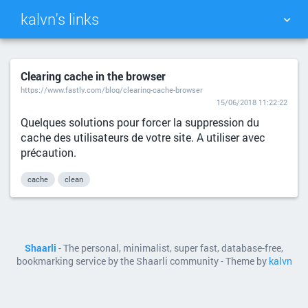
kalvn's links
TAG CLOUD
PICTURE WALL
Clearing cache in the browser
https://www.fastly.com/blog/clearing-cache-browser
DAILY
SEARCH
15/06/2018 11:22:22
Quelques solutions pour forcer la suppression du
cache des utilisateurs de votre site. A utiliser avec
précaution.
cache
clean
Shaarli
- The personal, minimalist, super fast, database-free,
bookmarking service by the Shaarli community - Theme by
kalvn