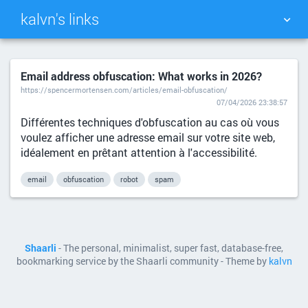
kalvn's links
TAG CLOUD
PICTURE WALL
Email address obfuscation: What works in 2026?
https://spencermortensen.com/articles/email-obfuscation/
DAILY
SEARCH
07/04/2026 23:38:57
Différentes techniques d'obfuscation au cas où vous
voulez afficher une adresse email sur votre site web,
idéalement en prêtant attention à l'accessibilité.
email
obfuscation
robot
spam
Shaarli
- The personal, minimalist, super fast, database-free,
bookmarking service by the Shaarli community - Theme by
kalvn