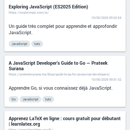
Exploring JavaScript (ES2025 Edition)
https://exploringjs.com/js/
10/05/2026 09:02:54
Un guide très complet pour apprendre et approfondir
JavaScript.
JavaScript
tuto
A JavaScript Developer's Guide to Go — Prateek
Surana
https://prateeksurana.me/blog/guide-to-go-for-javascript-developers/
10/05/2026 09:01:52
Apprendre Go, si vous connaissez déjà JavaScript.
Go
JavaScript
tuto
Apprenez LaTeX en ligne : cours gratuit pour débutant
| learnlatex.org
https://www.learnlatex.org/fr/