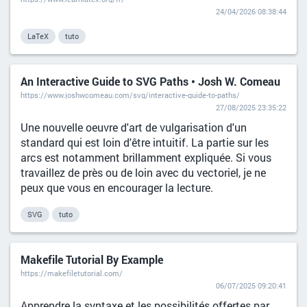
24/04/2026 08:38:44
LaTeX
tuto
An Interactive Guide to SVG Paths • Josh W. Comeau
https://www.joshwcomeau.com/svg/interactive-guide-to-paths/
27/08/2025 23:35:22
Une nouvelle oeuvre d'art de vulgarisation d'un
standard qui est loin d'être intuitif. La partie sur les
arcs est notamment brillamment expliquée. Si vous
travaillez de près ou de loin avec du vectoriel, je ne
peux que vous en encourager la lecture.
SVG
tuto
Makefile Tutorial By Example
https://makefiletutorial.com/
06/07/2025 09:20:41
Apprendre la syntaxe et les possibilités offertes par