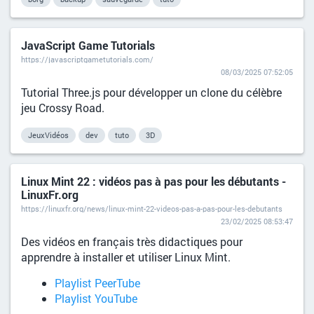
JavaScript Game Tutorials
https://javascriptgametutorials.com/
08/03/2025 07:52:05
Tutorial Three.js pour développer un clone du célèbre
jeu Crossy Road.
JeuxVidéos
dev
tuto
3D
Linux Mint 22 : vidéos pas à pas pour les débutants -
LinuxFr.org
https://linuxfr.org/news/linux-mint-22-videos-pas-a-pas-pour-les-debutants
23/02/2025 08:53:47
Des vidéos en français très didactiques pour
apprendre à installer et utiliser Linux Mint.
Playlist PeerTube
Playlist YouTube