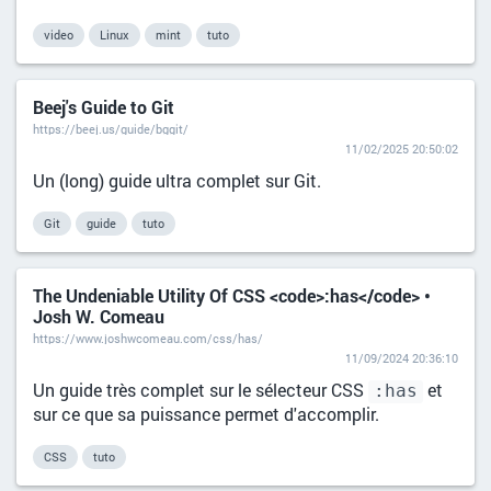
video
Linux
mint
tuto
Beej's Guide to Git
https://beej.us/guide/bggit/
11/02/2025 20:50:02
Un (long) guide ultra complet sur Git.
Git
guide
tuto
The Undeniable Utility Of CSS <code>:has</code> •
Josh W. Comeau
https://www.joshwcomeau.com/css/has/
11/09/2024 20:36:10
Un guide très complet sur le sélecteur CSS
et
:has
sur ce que sa puissance permet d'accomplir.
CSS
tuto