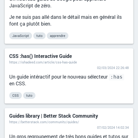
JavaScript de zéro.
Je ne suis pas allé dans le détail mais en général ils
font ça plutôt bien.
JavaScript
tuto
apprendre
CSS :has() Interactive Guide
https://ishadeed.com/article/css-has-guide
02/03/2024 22:26:48
Un guide intéractif pour le nouveau sélecteur
:has
en CSS.
CSS
tuto
Guides library | Better Stack Community
https://betterstack.com/community/guides/
07/02/2024 14:02:34
Un gros regroupement de très bons guides et tutos sur