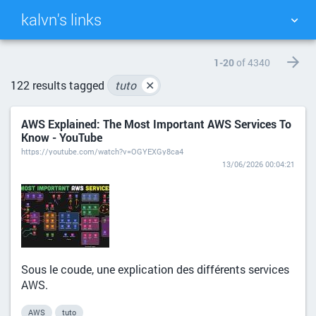
kalvn's links
TAG CLOUD
PICTURE WALL
1-20
of 4340
122 results tagged
tuto
✕
DAILY
SEARCH
AWS Explained: The Most Important AWS Services To
Know - YouTube
https://youtube.com/watch?v=OGYEXGy8ca4
13/06/2026 00:04:21
Sous le coude, une explication des différents services
AWS.
AWS
tuto