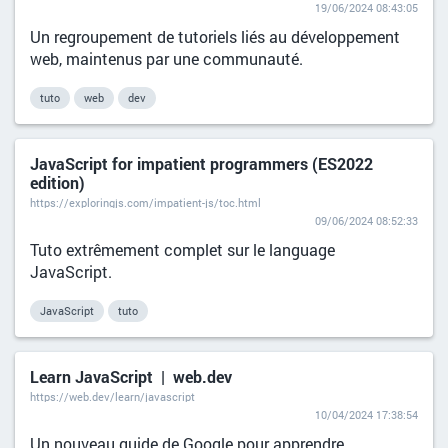
19/06/2024 08:43:05
Un regroupement de tutoriels liés au développement
web, maintenus par une communauté.
tuto
web
dev
JavaScript for impatient programmers (ES2022
edition)
https://exploringjs.com/impatient-js/toc.html
09/06/2024 08:52:33
Tuto extrêmement complet sur le language
JavaScript.
JavaScript
tuto
Learn JavaScript | web.dev
https://web.dev/learn/javascript
10/04/2024 17:38:54
Un nouveau guide de Google pour apprendre