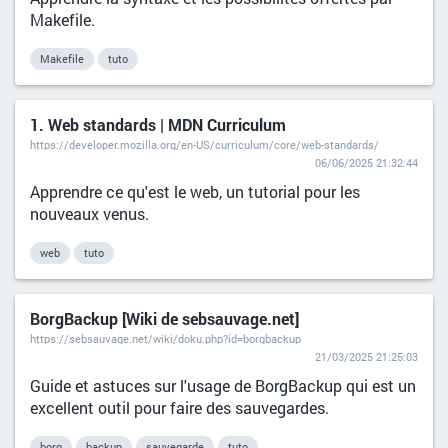
Makefile.
Makefile
tuto
1. Web standards | MDN Curriculum
https://developer.mozilla.org/en-US/curriculum/core/web-standards/
06/06/2025 21:32:44
Apprendre ce qu'est le web, un tutorial pour les
nouveaux venus.
web
tuto
BorgBackup [Wiki de sebsauvage.net]
https://sebsauvage.net/wiki/doku.php?id=borgbackup
21/03/2025 21:25:03
Guide et astuces sur l'usage de BorgBackup qui est un
excellent outil pour faire des sauvegardes.
borg
backup
sauvegarde
tuto