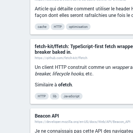
Article qui détaille comment utiliser le heade
façon dont elles seront rafraîchies une fois le 
cache
HTTP
optimisation
fetch-kit/ffetch: TypeScript-first fetch wrappe
breaker baked in.
https://github.com/fetch-kit/ffetch
Un client HTTP construit comme un
wrapper
a
breaker
,
lifecycle hooks
, etc.
Similaire à
ofetch
.
HTTP
lib
JavaScript
Beacon API
https://developer.mozilla.org/en-US/docs/Web/API/Beacon_API
Je ne connaissais pas cette API des navigateu