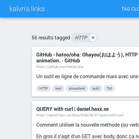
kalvn's links
TAG CL
56 results tagged
HTTP
✕
GitHub - hatoo/oha: Ohayou(おはよう), HTTP load
animation. · GitHub
https://github.com/hatoo/oha
Un outil en ligne de commande mais avec une i
HTTP
test
stresstest
outil
TUI
QUERY with curl | daniel.haxx.se
https://daniel.haxx.se/blog/2026/06/21/query-with-curl/
Comment utiliser la nouvelle méthode (ou ver
En gros il s'agit d'un GET avec body, donc ça