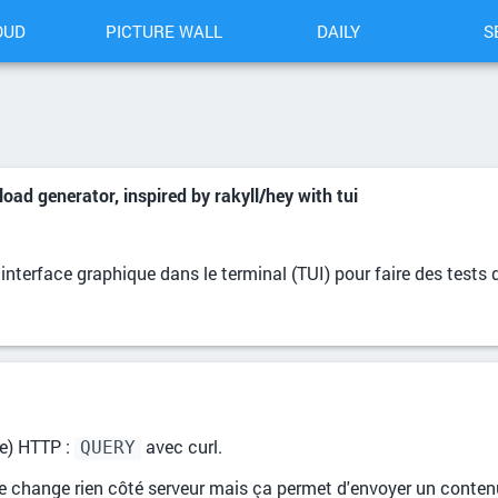
OUD
PICTURE WALL
DAILY
S
 generator, inspired by rakyll/hey with tui
nterface graphique dans le terminal (TUI) pour faire des tests 
be) HTTP :
avec curl.
QUERY
 ne change rien côté serveur mais ça permet d'envoyer un conte