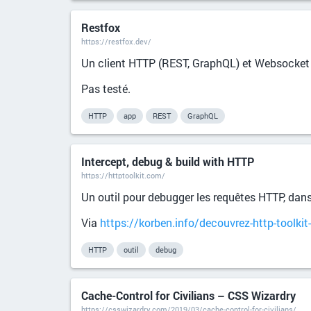
Restfox
https://restfox.dev/
Un client HTTP (REST, GraphQL) et Websocket 
Pas testé.
HTTP
app
REST
GraphQL
Intercept, debug & build with HTTP
https://httptoolkit.com/
Un outil pour debugger les requêtes HTTP, dans
Via
https://korben.info/decouvrez-http-toolkit
HTTP
outil
debug
Cache-Control for Civilians – CSS Wizardry
https://csswizardry.com/2019/03/cache-control-for-civilians/