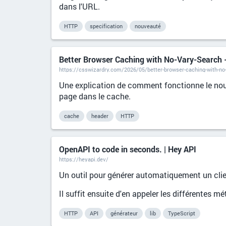
dans l'URL.
HTTP
specification
nouveauté
Better Browser Caching with No-Vary-Search
https://csswizardry.com/2026/05/better-browser-caching-with-no
Une explication de comment fonctionne le n
page dans le cache.
cache
header
HTTP
OpenAPI to code in seconds. | Hey API
https://heyapi.dev/
Un outil pour générer automatiquement un cl
Il suffit ensuite d'en appeler les différentes 
HTTP
API
générateur
lib
TypeScript