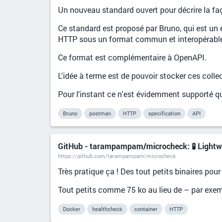
Un nouveau standard ouvert pour décrire la faç
Ce standard est proposé par Bruno, qui est un ex
HTTP sous un format commun et interopérabl
Ce format est complémentaire à OpenAPI.
L'idée à terme est de pouvoir stocker ces coll
Pour l'instant ce n'est évidemment supporté qu
Bruno
postman
HTTP
specification
API
GitHub - tarampampam/microcheck: 🧪 Lightwei
https://github.com/tarampampam/microcheck
Très pratique ça ! Des tout petits binaires p
Tout petits comme 75 ko au lieu de – par exem
Docker
healthcheck
container
HTTP