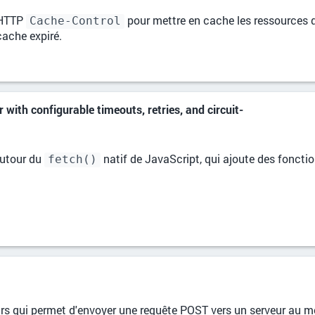
r HTTP
pour mettre en cache les ressources qu
Cache-Control
cache expiré.
r with configurable timeouts, retries, and circuit-
utour du
natif de JavaScript, qui ajoute des fonctio
fetch()
rs qui permet d'envoyer une requête POST vers un serveur au mo