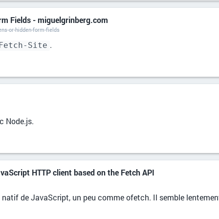
rm Fields - miguelgrinberg.com
ns-or-hidden-form-fields
.
Fetch-Site
c Node.js.
avaScript HTTP client based on the Fetch API
natif de JavaScript, un peu comme ofetch. Il semble lenteme