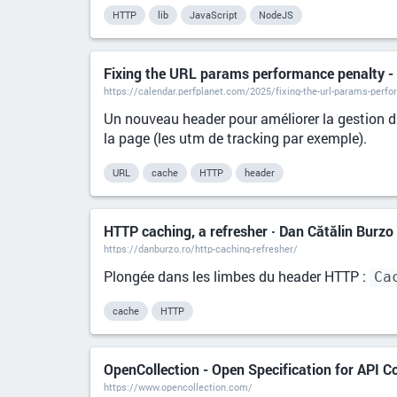
HTTP
lib
JavaScript
NodeJS
Fixing the URL params performance penalty 
https://calendar.perfplanet.com/2025/fixing-the-url-params-perf
Un nouveau header pour améliorer la gestion d
la page (les utm de tracking par exemple).
URL
cache
HTTP
header
HTTP caching, a refresher · Dan Cătălin Burzo
https://danburzo.ro/http-caching-refresher/
Plongée dans les limbes du header HTTP :
Ca
cache
HTTP
OpenCollection - Open Specification for API Co
https://www.opencollection.com/