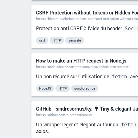
CSRF Protection without Tokens or Hidden Fo
https://blog.miguelgrinberg.com/post/csrf-protection-without-toke
Protection anti CSRF à l'aide du header
Sec-
csrf
HTTP
sécurité
How to make an HTTP request in Node.js
https://nodejsdesignpatterns.com/blog/nodejs-http-request/
Un bon résumé sur l'utilisation de
ave
fetch
NodeJS
HTTP
good-practice
GitHub - sindresorhus/ky: 🌳 Tiny & elegant J
https://github.com/sindresorhus/ky
Un wrapper léger et élégant autour du
fetch
axios.