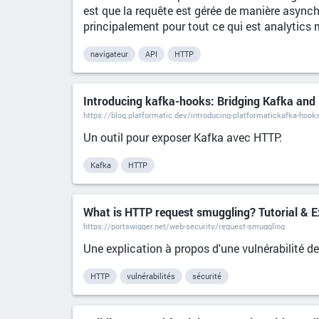
est que la requête est gérée de manière asynchr
principalement pour tout ce qui est analytics ma
navigateur
API
HTTP
Introducing kafka-hooks: Bridging Kafka and
https://blog.platformatic.dev/introducing-platformatickafka-hooks
Un outil pour exposer Kafka avec HTTP.
Kafka
HTTP
What is HTTP request smuggling? Tutorial & 
https://portswigger.net/web-security/request-smuggling
Une explication à propos d'une vulnérabilité d
HTTP
vulnérabilités
sécurité