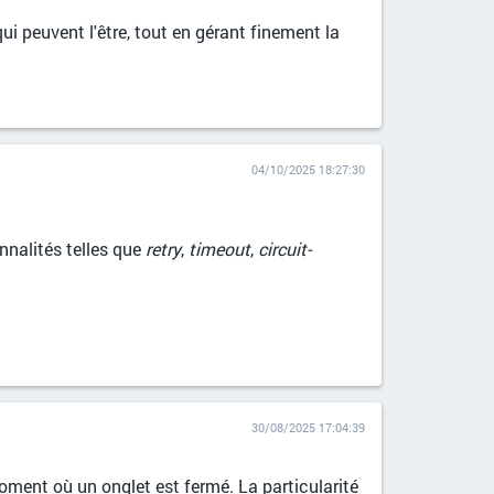
i peuvent l'être, tout en gérant finement la
04/10/2025 18:27:30
nnalités telles que
retry
,
timeout
,
circuit-
30/08/2025 17:04:39
ment où un onglet est fermé. La particularité