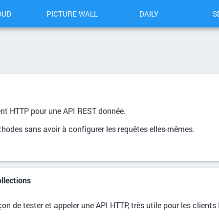
OUD
PICTURE WALL
DAILY
S
ient HTTP pour une API REST donnée.
méthodes sans avoir à configurer les requêtes elles-mêmes.
llections
on de tester et appeler une API HTTP, très utile pour les clien