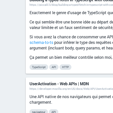
https://piccalil.li/blog/building-a-typed-fetch-in-typescript-with-co
Exactement le genre d'usage de TypeScript que
Ce qui semble être une bonne idée au départ d
valeur limitée et un faux sentiment de sécurit
Si vous avez la chance de consommer une API R
schema-to-ts
pour inférer le type des requêtes 
argument (incluant body, query params, et heade
Ça permet un bien meilleur contrôle selon moi, e
TypeScript
API
HTTP
UserActivation - Web APIs | MDN
https://developer.mozilla.org/en-US/docs/Web/API/UserActivati
Une API native de nos navigateurs qui permet de 
chargement.
navigateur
API