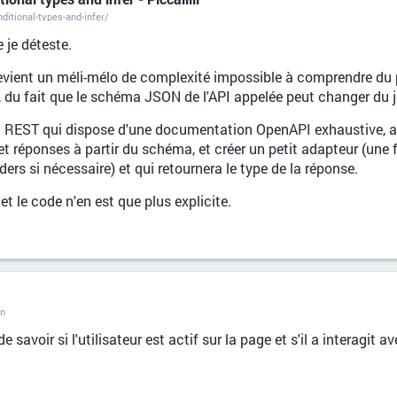
nditional-types-and-infer/
 je déteste.
evient un méli-mélo de complexité impossible à comprendre du 
é, du fait que le schéma JSON de l'API appelée peut changer du 
EST qui dispose d'une documentation OpenAPI exhaustive, alors
et réponses à partir du schéma, et créer un petit adapteur (une 
rs si nécessaire) et qui retournera le type de la réponse.
t le code n'en est que plus explicite.
on
savoir si l'utilisateur est actif sur la page et s'il a interagit