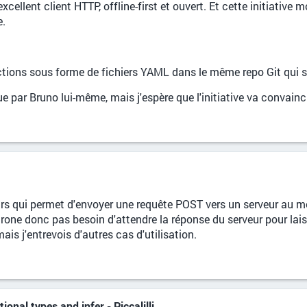
cellent client HTTP, offline-first et ouvert. Et cette initiative
e.
ections sous forme de fichiers YAML dans le même repo Git qui s
e par Bruno lui-même, mais j'espère que l'initiative va convain
rs qui permet d'envoyer une requête POST vers un serveur au mo
one donc pas besoin d'attendre la réponse du serveur pour laisser
is j'entrevois d'autres cas d'utilisation.
ional types and infer - Piccalilli