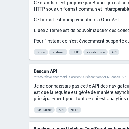
Ce standard est proposé par Bruno, qui est un ex
HTTP sous un format commun et interopérabl
Ce format est complémentaire à OpenAPI.
L'idée à terme est de pouvoir stocker ces coll
Pour l'instant ce n'est évidemment supporté qu
Bruno
postman
HTTP
specification
API
Beacon API
https://developer.mozilla.org/en-US/docs/Web/API/Beacon_API
Je ne connaissais pas cette API des navigateu
est que la requête est gérée de manière asynchr
principalement pour tout ce qui est analytics ma
navigateur
API
HTTP
Building a typed fetch in TypeScript with condit