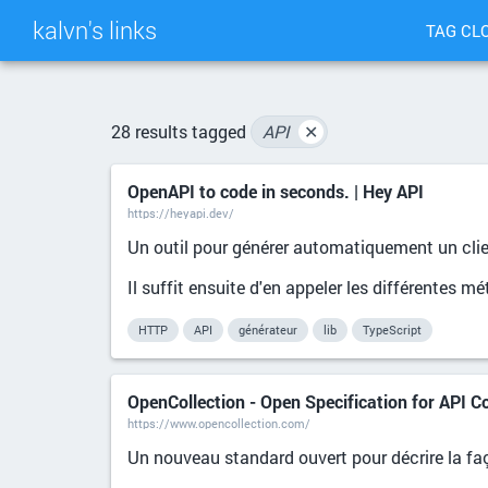
kalvn's links
TAG CL
28 results tagged
API
✕
OpenAPI to code in seconds. | Hey API
https://heyapi.dev/
Un outil pour générer automatiquement un cl
Il suffit ensuite d'en appeler les différentes 
HTTP
API
générateur
lib
TypeScript
OpenCollection - Open Specification for API Co
https://www.opencollection.com/
Un nouveau standard ouvert pour décrire la faç