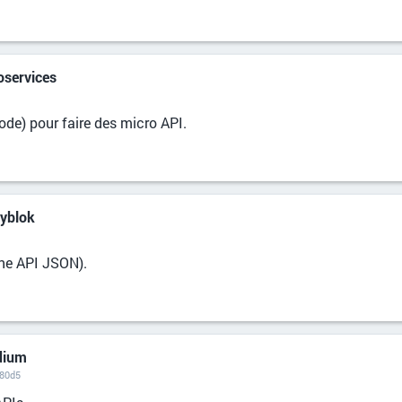
oservices
de) pour faire des micro API.
ryblok
une API JSON).
dium
b80d5