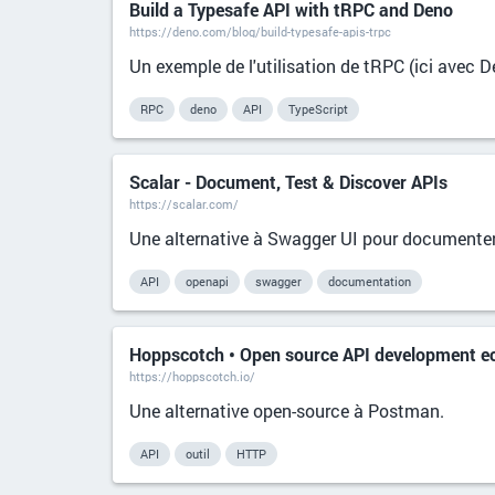
Build a Typesafe API with tRPC and Deno
https://deno.com/blog/build-typesafe-apis-trpc
Un exemple de l'utilisation de tRPC (ici avec D
RPC
deno
API
TypeScript
Scalar - Document, Test & Discover APIs
https://scalar.com/
Une alternative à Swagger UI pour documenter 
API
openapi
swagger
documentation
Hoppscotch • Open source API development e
https://hoppscotch.io/
Une alternative open-source à Postman.
API
outil
HTTP