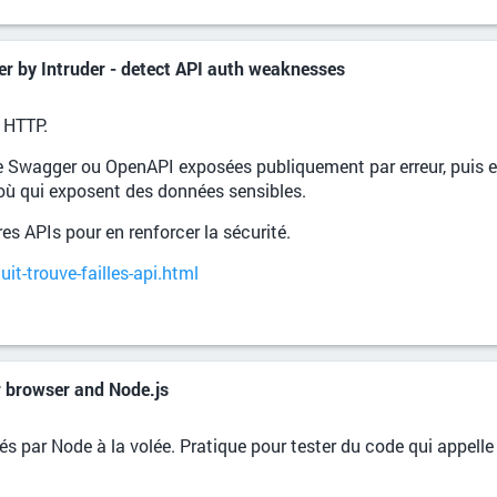
r by Intruder - detect API auth weaknesses
s HTTP.
 Swagger ou OpenAPI exposées publiquement par erreur, puis en
où qui exposent des données sensibles.
res APIs pour en renforcer la sécurité.
it-trouve-failles-api.html
r browser and Node.js
és par Node à la volée. Pratique pour tester du code qui appell