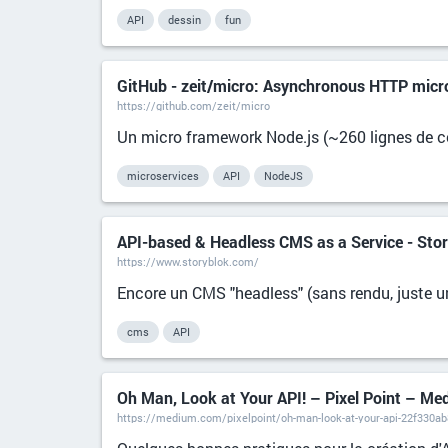
API
dessin
fun
GitHub - zeit/micro: Asynchronous HTTP micr
https://github.com/zeit/micro
Un micro framework Node.js (~260 lignes de co
microservices
API
NodeJS
API-based & Headless CMS as a Service - Sto
https://www.storyblok.com/
Encore un CMS "headless" (sans rendu, juste 
cms
API
Oh Man, Look at Your API! – Pixel Point – Me
https://medium.com/pixelpoint/oh-man-look-at-your-api-22f330a