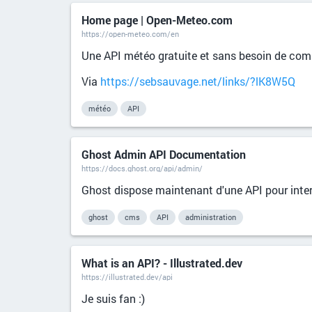
Home page | Open-Meteo.com
https://open-meteo.com/en
Une API météo gratuite et sans besoin de com
Via
https://sebsauvage.net/links/?lK8W5Q
météo
API
Ghost Admin API Documentation
https://docs.ghost.org/api/admin/
Ghost dispose maintenant d'une API pour intera
ghost
cms
API
administration
What is an API? - Illustrated.dev
https://illustrated.dev/api
Je suis fan :)