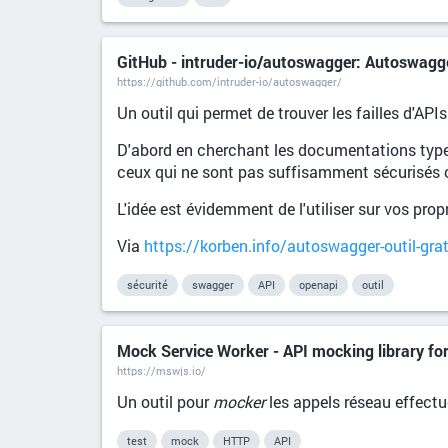
GitHub - intruder-io/autoswagger: Autoswagge
https://github.com/intruder-io/autoswagger/
Un outil qui permet de trouver les failles d'API
D'abord en cherchant les documentations type
ceux qui ne sont pas suffisamment sécurisés 
L'idée est évidemment de l'utiliser sur vos prop
Via
https://korben.info/autoswagger-outil-gratu
sécurité
swagger
API
openapi
outil
Mock Service Worker - API mocking library fo
https://mswjs.io/
Un outil pour
mocker
les appels réseau effectu
test
mock
HTTP
API