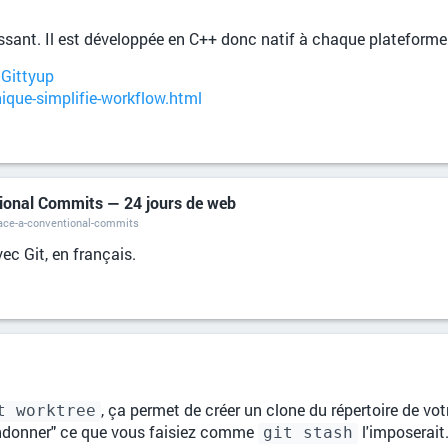
ressant. Il est développée en C++ donc natif à chaque plateforme
Gittyup
hique-simplifie-workflow.html
tional Commits — 24 jours de web
race-a-conventional-commits
ec Git, en français.
, ça permet de créer un clone du répertoire de vo
t worktree
ndonner" ce que vous faisiez comme
l'imposerait
git stash