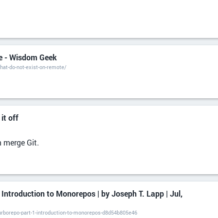
te - Wisdom Geek
at-do-not-exist-on-remote/
it off
n merge Git.
Introduction to Monorepos | by Joseph T. Lapp | Jul,
-turborepo-part-1-introduction-to-monorepos-d8d54b805e46