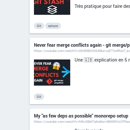
Très pratique pour faire de
Git
astuce
Never fear merge conflicts again - git merge/pu
https://youtube.com/watch?v=DloR0BOGNU0&si=uE77w4RUo7_k
Une 🇬🇧 explication en 5 
Git
My "as few deps as possible" monorepo setup
https://youtube.com/watch?v=hRyU0bN7qhw&si=6BN0NVzCPfa