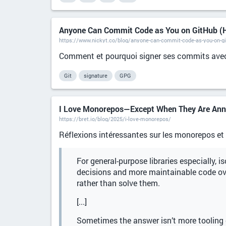
Anyone Can Commit Code as You on GitHub (H
https://www.nickyt.co/blog/anyone-can-commit-code-as-you-on-gi
Comment et pourquoi signer ses commits ave
Git
signature
GPG
I Love Monorepos—Except When They Are Annoy
https://bret.io/blog/2025/i-love-monorepos/
Réflexions intéressantes sur les monorepos et 
For general-purpose libraries especially, 
decisions and more maintainable code ov
rather than solve them.
[...]
Sometimes the answer isn’t more tooling 