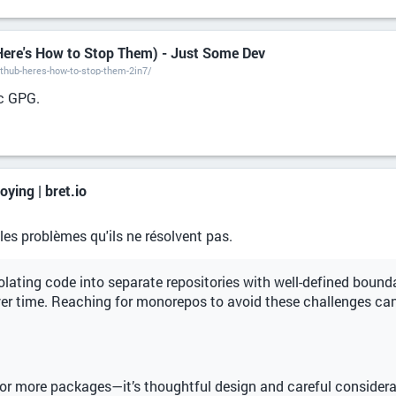
ere's How to Stop Them) - Just Some Dev
thub-heres-how-to-stop-them-2in7/
c GPG.
ing | bret.io
les problèmes qu'ils ne résolvent pas.
isolating code into separate repositories with well-defined bound
er time. Reaching for monorepos to avoid these challenges c
or more packages—it’s thoughtful design and careful consider