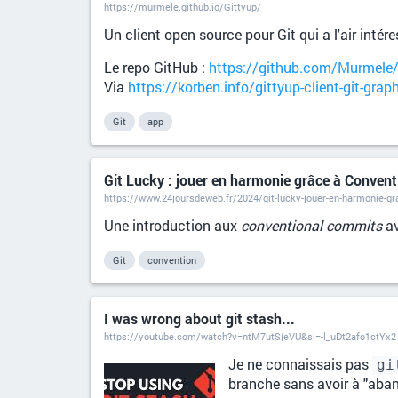
https://murmele.github.io/Gittyup/
Un client open source pour Git qui a l'air inté
Le repo GitHub :
https://github.com/Murmele/
Via
https://korben.info/gittyup-client-git-grap
Git
app
Git Lucky : jouer en harmonie grâce à Conven
https://www.24joursdeweb.fr/2024/git-lucky-jouer-en-harmonie-g
Une introduction aux
conventional commits
av
Git
convention
I was wrong about git stash...
https://youtube.com/watch?v=ntM7utSjeVU&si=-l_uDt2afo1ctYx2
Je ne connaissais pas
gi
branche sans avoir à "aba