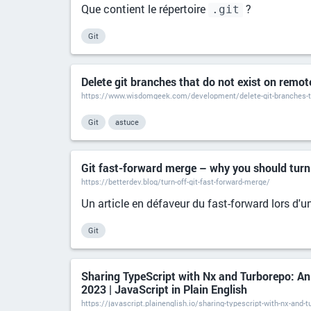
Que contient le répertoire
?
.git
Git
Delete git branches that do not exist on remo
https://www.wisdomgeek.com/development/delete-git-branches-th
Git
astuce
Git fast-forward merge – why you should turn 
https://betterdev.blog/turn-off-git-fast-forward-merge/
Un article en défaveur du fast-forward lors d'u
Git
Sharing TypeScript with Nx and Turborepo: An 
2023 | JavaScript in Plain English
https://javascript.plainenglish.io/sharing-typescript-with-nx-and