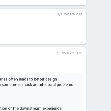
16/11/2025 09:36:56
23/03/2025 21:14:32
aries often leads to better design
an sometimes mask architectural problems
ation of the downstream experience.