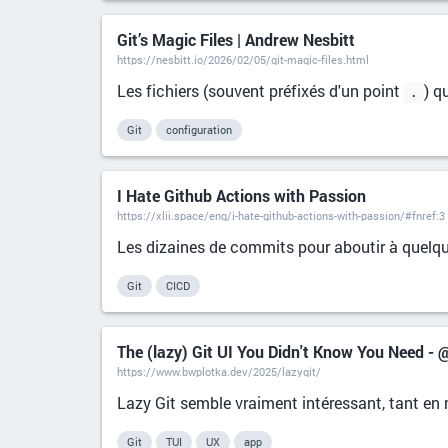
Git’s Magic Files | Andrew Nesbitt
https://nesbitt.io/2026/02/05/git-magic-files.html
Les fichiers (souvent préfixés d'un point
) q
.
Git
configuration
I Hate Github Actions with Passion
https://xlii.space/eng/i-hate-github-actions-with-passion/#fnref:3
Les dizaines de commits pour aboutir à quelqu
Git
CICD
The (lazy) Git UI You Didn't Know You Need -
https://www.bwplotka.dev/2025/lazygit/
Lazy Git semble vraiment intéressant, tant en 
Git
TUI
UX
app