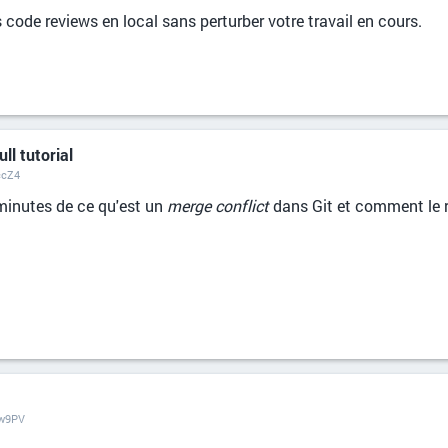
s code reviews en local sans perturber votre travail en cours.
ll tutorial
ccZ4
minutes de ce qu'est un
merge conflict
dans Git et comment le 
ow9PV