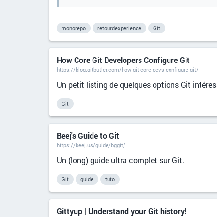
monorepo
retourdexperience
Git
How Core Git Developers Configure Git
https://blog.gitbutler.com/how-git-core-devs-configure-git/
Un petit listing de quelques options Git intére
Git
Beej's Guide to Git
https://beej.us/guide/bggit/
Un (long) guide ultra complet sur Git.
Git
guide
tuto
Gittyup | Understand your Git history!