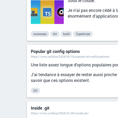
Sous le coude.
Je n'ai pas encore cédé à 
énormément d'applications
monorepo
Git
build
TypeScript
Popular git config options
https://jvns.ca/blog/2024/02/16/popular-git-config-options/
Une liste assez longue d'options populaires p
J'ai tendance à essayer de rester aussi proche 
savoir que ces options existent.
Git
Inside .git
https://jvns.ca/blog/2024/01/26/inside-git/