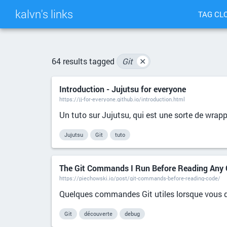
kalvn's links
TAG CL
64 results tagged
Git
✕
Introduction - Jujutsu for everyone
https://jj-for-everyone.github.io/introduction.html
Un tuto sur Jujutsu, qui est une sorte de wrappe
Jujutsu
Git
tuto
The Git Commands I Run Before Reading Any
https://piechowski.io/post/git-commands-before-reading-code/
Quelques commandes Git utiles lorsque vous d
Git
découverte
debug